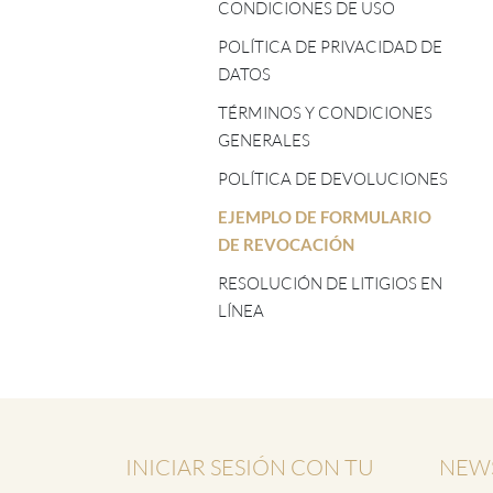
TOG CHÖD - PROFESORES/AS
CONDICIONES DE USO
ASTROLOGÍA TIBETANA
POLÍTICA DE PRIVACIDAD DE
CINCO ELEMENTOS -
DATOS
PROFESORES/AS
TÉRMINOS Y CONDICIONES
SHINÉ - PROFESORES/AS
GENERALES
TSA LUNG - PROFESORES/AS
POLÍTICA DE DEVOLUCIONES
EJEMPLO DE FORMULARIO
DE REVOCACIÓN
RESOLUCIÓN DE LITIGIOS EN
LÍNEA
INICIAR SESIÓN CON TU
NEWS