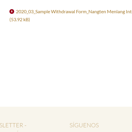
TODOS LOS VÍDEOS
TSA LUNG
INS
2020_03_Sample Withdrawal Form_Nangten Menlang Inte
MA
(53.92 kB)
GOZO
PR
RIGPA
FR
GANG GYOK
MORIR SIN MIEDO
YOGA DEL DORMIR
YOGA DE LOS SUEÑOS
KUM NYE
LO JONG
GYULU
LETTER -
SÍGUENOS