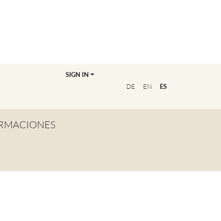
SIGN IN
DE
EN
ES
RMACIONES
TA GENERAL
NVIÉRTETE EN
OFESOR/A
CUENTRA A TU
UCADOR/A