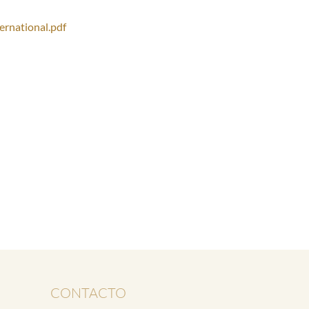
CRIPCIÓN CLASE
rnational.pdf
GISTRAL
EGUNTAS
ECUENTES
CONTACTO