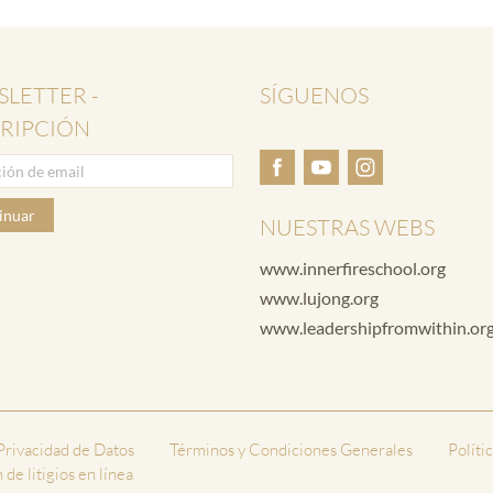
LETTER -
SÍGUENOS
RIPCIÓN
inuar
NUESTRAS WEBS
www.innerfireschool.org
www.lujong.org
www.leadershipfromwithin.or
 Privacidad de Datos
Términos y Condiciones Generales
Políti
de litigios en línea