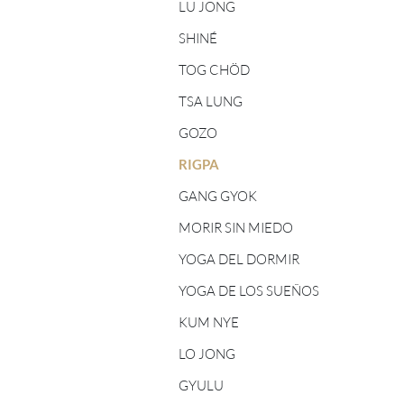
TOG CHÖD - PROFESORES/AS
LU JONG
ASTROLOGÍA TIBETANA
SHINÉ
CINCO ELEMENTOS -
PROFESORES/AS
TOG CHÖD
TSA LUNG
SHINÉ - PROFESORES/AS
GOZO
TSA LUNG - PROFESORES/AS
RIGPA
GANG GYOK
MORIR SIN MIEDO
YOGA DEL DORMIR
YOGA DE LOS SUEÑOS
KUM NYE
LO JONG
GYULU