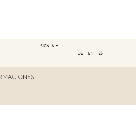
SIGN IN
DE
EN
ES
RMACIONES
TA GENERAL
NVIÉRTETE EN
OFESOR/A
CUENTRA A TU
UCADOR/A