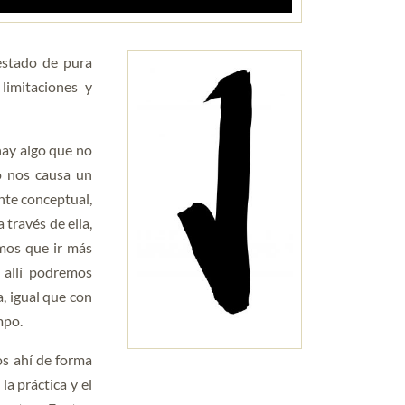
 estado de pura
limitaciones y
hay algo que no
o nos causa un
nte conceptual,
través de ella,
mos que ir más
 allí podremos
a, igual que con
mpo.
s ahí de forma
a práctica y el