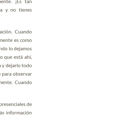
ente. ¡Es tan
ta y no tienes
tación. Cuando
 mente es como
ando lo dejamos
o que está ahí,
 y dejarlo todo
e para observar
mente. Cuando
 presenciales de
rás información