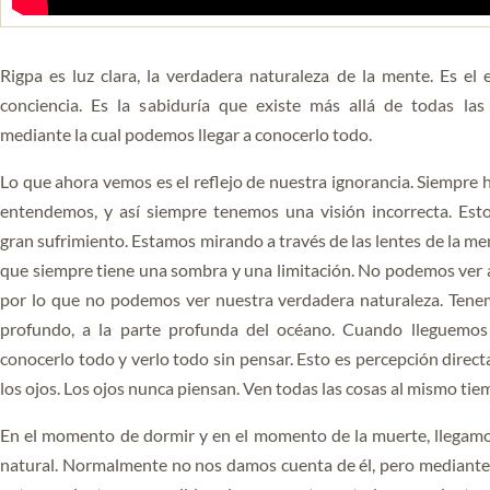
YOGA DEL GURU
SERIE EL PODER DE LA
Rigpa es luz clara, la verdadera naturaleza de la mente. Es el
MENTE
conciencia. Es la sabiduría que existe más allá de todas las 
mediante la cual podemos llegar a conocerlo todo.
Lo que ahora vemos es el reflejo de nuestra ignorancia. Siempre 
entendemos, y así siempre tenemos una visión incorrecta. Est
gran sufrimiento. Estamos mirando a través de las lentes de la me
que siempre tiene una sombra y una limitación. No podemos ver a 
por lo que no podemos ver nuestra verdadera naturaleza. Tene
profundo, a la parte profunda del océano. Cuando lleguemos
conocerlo todo y verlo todo sin pensar. Esto es percepción direct
los ojos. Los ojos nunca piensan. Ven todas las cosas al mismo tie
En el momento de dormir y en el momento de la muerte, llegamo
natural. Normalmente no nos damos cuenta de él, pero mediante l