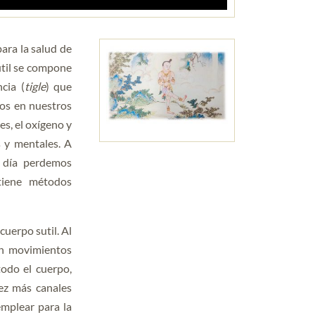
ara la salud de
sutil se compone
ncia (
tigle
) que
ios en nuestros
es, el oxígeno y
 y mentales. A
 día perdemos
tiene métodos
cuerpo sutil. Al
on movimientos
todo el cuerpo,
ez más canales
emplear para la