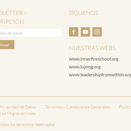
LETTER -
SÍGUENOS
RIPCIÓN
inuar
NUESTRAS WEBS
www.innerfireschool.org
www.lujong.org
www.leadershipfromwithin.or
 Privacidad de Datos
Términos y Condiciones Generales
Políti
de litigios en línea
odos los derechos reservados.