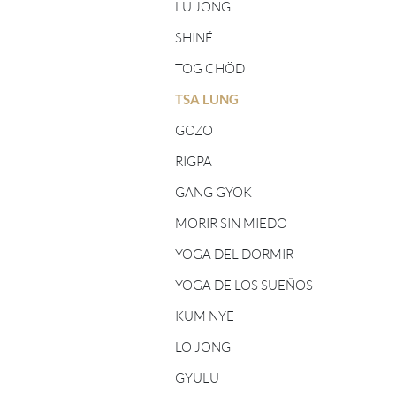
TOG CHÖD - PROFESORES/AS
LU JONG
ASTROLOGÍA TIBETANA
SHINÉ
CINCO ELEMENTOS -
PROFESORES/AS
TOG CHÖD
TSA LUNG
SHINÉ - PROFESORES/AS
GOZO
TSA LUNG - PROFESORES/AS
RIGPA
GANG GYOK
MORIR SIN MIEDO
YOGA DEL DORMIR
YOGA DE LOS SUEÑOS
KUM NYE
LO JONG
GYULU