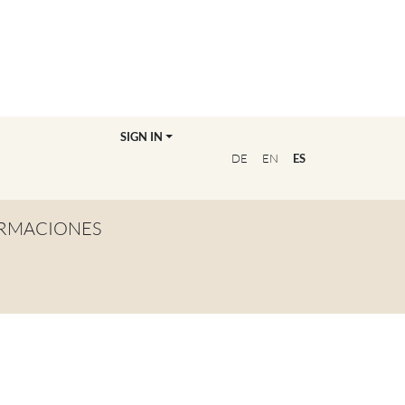
SIGN IN
DE
EN
ES
RMACIONES
TA GENERAL
NVIÉRTETE EN
OFESOR/A
CUENTRA A TU
UCADOR/A