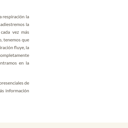
a respiración la
adiestremos la
e cada vez más
nto, tenemos que
ación fluye, la
 completamente
entramos en la
 presenciales de
rás información