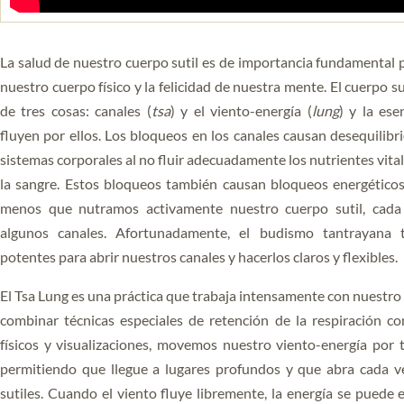
YOGA DEL GURU
SERIE EL PODER DE LA
La salud de nuestro cuerpo sutil es de importancia fundamental p
MENTE
nuestro cuerpo físico y la felicidad de nuestra mente. El cuerpo 
de tres cosas: canales (
tsa
) y el viento-energía (
lung
) y la ese
fluyen por ellos. Los bloqueos en los canales causan desequilibr
sistemas corporales al no fluir adecuadamente los nutrientes vital
la sangre. Estos bloqueos también causan bloqueos energéticos
menos que nutramos activamente nuestro cuerpo sutil, cada
algunos canales. Afortunadamente, el budismo tantrayana 
potentes para abrir nuestros canales y hacerlos claros y flexibles.
El Tsa Lung es una práctica que trabaja intensamente con nuestro 
combinar técnicas especiales de retención de la respiración c
físicos y visualizaciones, movemos nuestro viento-energía por 
permitiendo que llegue a lugares profundos y que abra cada v
sutiles. Cuando el viento fluye libremente, la energía se puede 