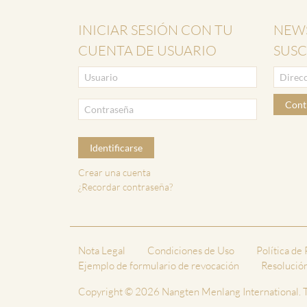
INICIAR SESIÓN CON TU
NEWS
CUENTA DE USUARIO
SUSC
Cont
Identificarse
Crear una cuenta
¿Recordar contraseña?
Nota Legal
Condiciones de Uso
Política de
Ejemplo de formulario de revocación
Resolución 
Copyright © 2026 Nangten Menlang International. T