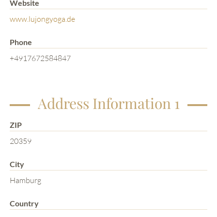
Website
www.lujongyoga.de
Phone
+4917672584847
Address Information 1
ZIP
20359
City
Hamburg
Country