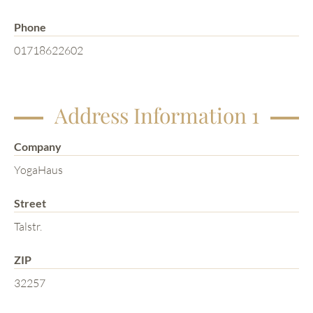
Phone
01718622602
Address Information 1
Company
YogaHaus
Street
Talstr.
ZIP
32257