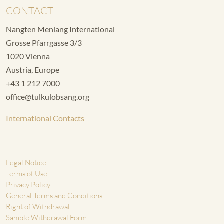
CONTACT
Nangten Menlang International
Grosse Pfarrgasse 3/3
1020 Vienna
Austria, Europe
+43 1 212 7000
office@tulkulobsang.org
International Contacts
Legal Notice
Terms of Use
Privacy Policy
General Terms and Conditions
Right of Withdrawal
Sample Withdrawal Form