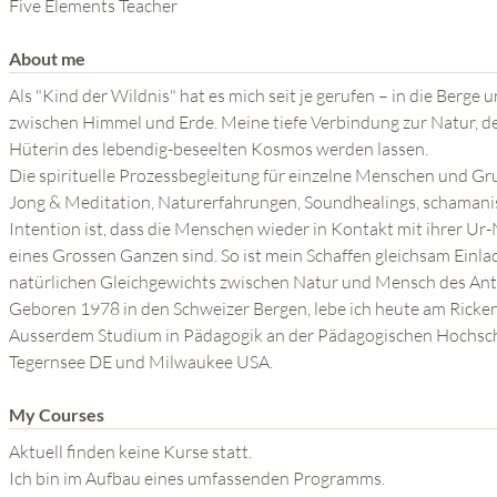
THE POWER OF THE
Five Elements Teacher
MIND SERIES
About me
Als "Kind der Wildnis" hat es mich seit je gerufen – in die Berge
zwischen Himmel und Erde. Meine tiefe Verbindung zur Natur, 
Hüterin des lebendig-beseelten Kosmos werden lassen.
Die spirituelle Prozessbegleitung für einzelne Menschen und Gru
Jong & Meditation, Naturerfahrungen, Soundhealings, schaman
Intention ist, dass die Menschen wieder in Kontakt mit ihrer Ur
eines Grossen Ganzen sind. So ist mein Schaffen gleichsam Einl
natürlichen Gleichgewichts zwischen Natur und Mensch des An
Geboren 1978 in den Schweizer Bergen, lebe ich heute am Ricken
Ausserdem Studium in Pädagogik an der Pädagogischen Hochsch
Tegernsee DE und Milwaukee USA.
My Courses
Aktuell finden keine Kurse statt.
Ich bin im Aufbau eines umfassenden Programms.