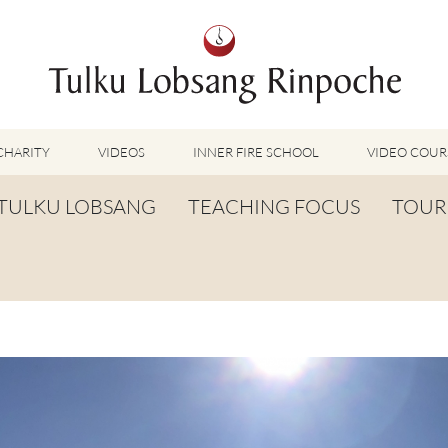
CHARITY
VIDEOS
INNER FIRE SCHOOL
VIDEO COUR
FEATURED VIDEOS
TULKU LOBSANG
TEACHING FOCUS
TOUR
TUMMO VIDEOS
LU JONG VIDEOS
BIOGRAPHY
TUMMO
SHINÉ VIDEOS
LONG LIFE PRAYER
LU JONG
VIDEOS OTHER METHODS
WORDS OF WISDOM
SHINÉ
BUDDHISM UNPLUGGED PODCAST
TOG CHÖD
TV-FEATURES & INTERVIEWS
OTHER VIDEOS
TSA LUNG