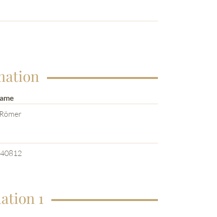
mation
Name
 Römer
e
40812
ation 1