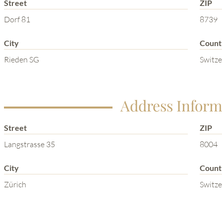
Street
ZIP
Dorf 81
8739
City
Count
Rieden SG
Switze
Address Inform
Street
ZIP
Langstrasse 35
8004
City
Count
Zürich
Switze