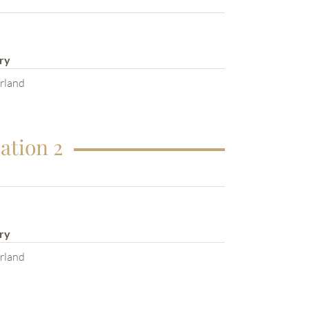
ry
rland
ation 2
ry
rland