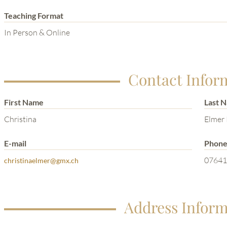
Teaching Format
In Person & Online
Contact Infor
First Name
Last 
Christina
Elmer
E-mail
Phon
07641
christinaelmer@gmx.ch
Address Inform