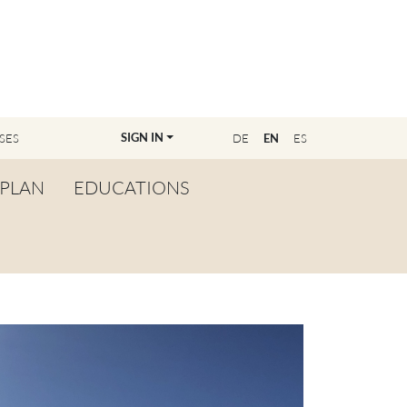
SIGN IN
SES
DE
EN
ES
PLAN
EDUCATIONS
OVERVIEW
BECOME A TEACHER
FIND YOUR EDUCATOR
MASTER CLASS
REGISTRATION