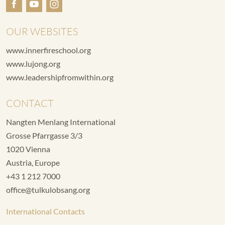
OUR WEBSITES
www.innerfireschool.org
www.lujong.org
www.leadershipfromwithin.org
CONTACT
Nangten Menlang International
Grosse Pfarrgasse 3/3
1020 Vienna
Austria, Europe
+43 1 212 7000
office@tulkulobsang.org
International Contacts