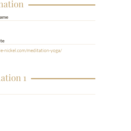
mation
Name
te
ie-nickel.com/meditation-yoga/
ation 1