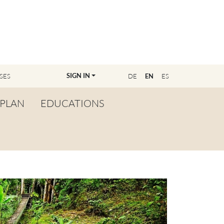
SIGN IN
SES
DE
EN
ES
PLAN
EDUCATIONS
OVERVIEW
BECOME A TEACHER
FIND YOUR EDUCATOR
MASTER CLASS
REGISTRATION