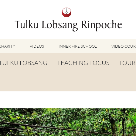
CHARITY
VIDEOS
INNER FIRE SCHOOL
VIDEO COUR
FEATURED VIDEOS
TULKU LOBSANG
TEACHING FOCUS
TOUR
TUMMO VIDEOS
LU JONG VIDEOS
BIOGRAPHY
TUMMO
SHINÉ VIDEOS
LONG LIFE PRAYER
LU JONG
VIDEOS OTHER METHODS
WORDS OF WISDOM
SHINÉ
BUDDHISM UNPLUGGED PODCAST
TOG CHÖD
TV-FEATURES & INTERVIEWS
OTHER VIDEOS
TSA LUNG