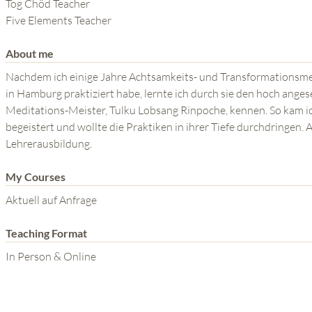
THE POWER OF THE
Tog Chöd Teacher
Five Elements Teacher
MIND SERIES
About me
Nachdem ich einige Jahre Achtsamkeits- und Transformationsme
in Hamburg praktiziert habe, lernte ich durch sie den hoch ange
Meditations-Meister, Tulku Lobsang Rinpoche, kennen. So kam ic
begeistert und wollte die Praktiken in ihrer Tiefe durchdringen. 
Lehrerausbildung.
My Courses
Aktuell auf Anfrage
Teaching Format
In Person & Online