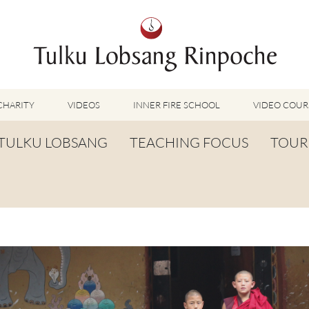
CHARITY
VIDEOS
INNER FIRE SCHOOL
VIDEO COUR
FEATURED VIDEOS
TULKU LOBSANG
TEACHING FOCUS
TOUR
TUMMO VIDEOS
LU JONG VIDEOS
BIOGRAPHY
TUMMO
SHINÉ VIDEOS
LONG LIFE PRAYER
LU JONG
VIDEOS OTHER METHODS
WORDS OF WISDOM
SHINÉ
BUDDHISM UNPLUGGED PODCAST
TOG CHÖD
TV-FEATURES & INTERVIEWS
OTHER VIDEOS
TSA LUNG