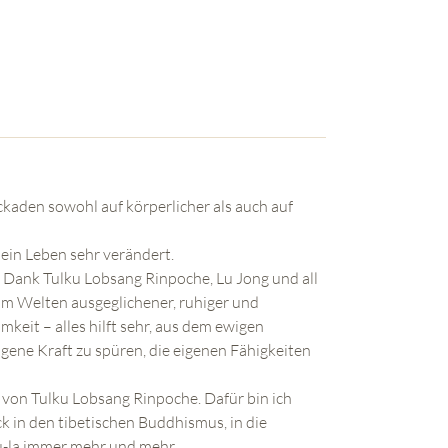
ockaden sowohl auf körperlicher als auch auf
mein Leben sehr verändert.
. Dank Tulku Lobsang Rinpoche, Lu Jong und all
 um Welten ausgeglichener, ruhiger und
keit – alles hilft sehr, aus dem ewigen
ene Kraft zu spüren, die eigenen Fähigkeiten
e von Tulku Lobsang Rinpoche. Dafür bin ich
ck in den tibetischen Buddhismus, in die
u-la immer mehr und mehr.