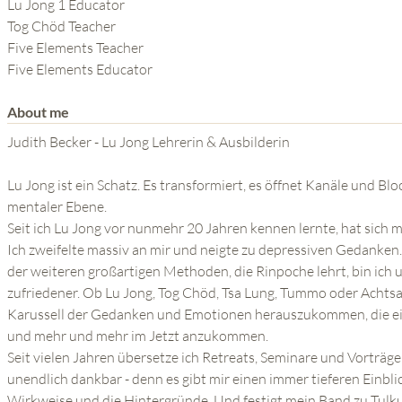
THE POWER OF THE
Lu Jong 1 Educator
Tog Chöd Teacher
MIND SERIES
Five Elements Teacher
Five Elements Educator
About me
Judith Becker - Lu Jong Lehrerin & Ausbilderin
Lu Jong ist ein Schatz. Es transformiert, es öffnet Kanäle und Bl
mentaler Ebene.
Seit ich Lu Jong vor nunmehr 20 Jahren kennen lernte, hat sich 
Ich zweifelte massiv an mir und neigte zu depressiven Gedanken
der weiteren großartigen Methoden, die Rinpoche lehrt, bin ich
zufriedener. Ob Lu Jong, Tog Chöd, Tsa Lung, Tummo oder Achtsam
Karussell der Gedanken und Emotionen herauszukommen, die eig
und mehr und mehr im Jetzt anzukommen.
Seit vielen Jahren übersetze ich Retreats, Seminare und Vorträg
unendlich dankbar - denn es gibt mir einen immer tieferen Einbli
Wirkweise und die Hintergründe. Und festigt mein Band zu Tulk