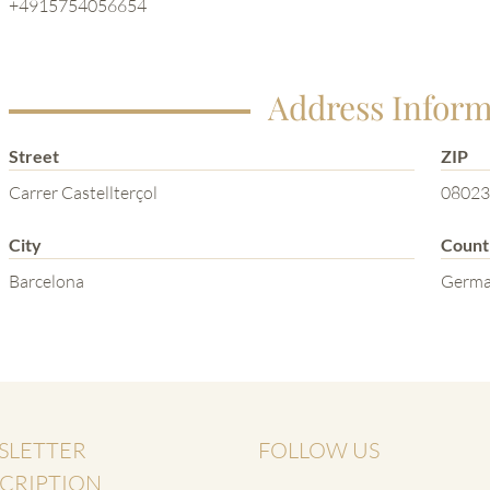
+4915754056654
Address Inform
Street
ZIP
Carrer Castellterçol
08023
City
Count
Barcelona
Germ
SLETTER
FOLLOW US
CRIPTION