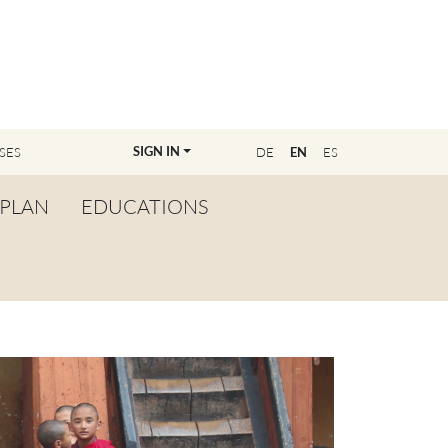
SIGN IN
SES
DE
EN
ES
PLAN
EDUCATIONS
OVERVIEW
BECOME A TEACHER
FIND YOUR EDUCATOR
MASTER CLASS
REGISTRATION