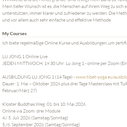
Mein tiefer Wunsch ist es, die Menschen auf ihrem Weg zu sich se
unterstützen, immer klarer und zufriedener zu werden. Die Methoden wie Lu Jong sind dabe
und vor allem auch sehr einfache und effektive Methode.
My Courses
Ich biete regelmäßige Online.Kurse und Ausbildungen, um zertifi
LU JONG 1 Online Live
JEDEN MITTWOCH, 19.30 Uhr: Lu Jong 1 - online per Zoom (Eins
AUSBILDUNG LU JONG 1 (14 Tage) -
www.tibet-yoga.eu/ausbi
Dauer: 1. Mai – Oktober 2026 plus drei Tage Masterclass mit Tulku Lobsang via Zoom (voraussichtlich
Februar/März 27)
Kloster Buddhas Weg: 01. bis 10. Mai 2026
Online via Zoom: drei Module
4./ 5. Juli 2026 (Samstag/Sonntag)
5./6. September 2026 (Samtag/Sonntag)