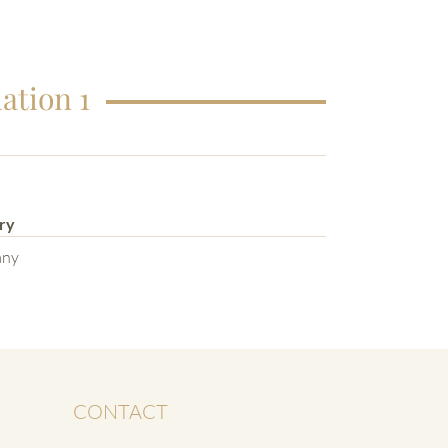
ation 1
ry
any
CONTACT