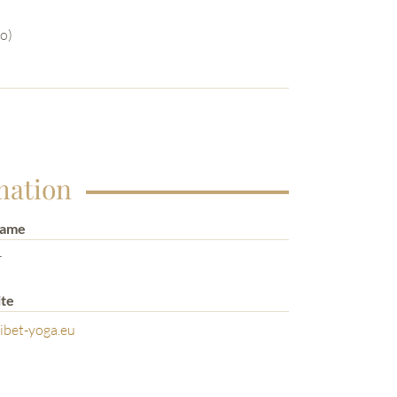
So)
mation
Name
r
te
ibet-yoga.eu