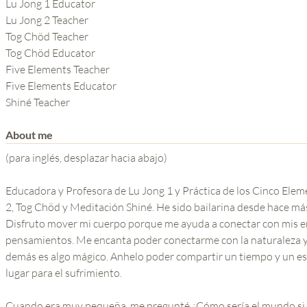
THE POWER OF THE
Lu Jong 1 Educator
Lu Jong 2 Teacher
MIND SERIES
Tog Chöd Teacher
Tog Chöd Educator
Five Elements Teacher
Five Elements Educator
Shiné Teacher
About me
(para inglés, desplazar hacia abajo)
Educadora y Profesora de Lu Jong 1 y Práctica de los Cinco Ele
2, Tog Chöd y Meditación Shiné. He sido bailarina desde hace má
Disfruto mover mi cuerpo porque me ayuda a conectar con mis e
pensamientos. Me encanta poder conectarme con la naturaleza y 
demás es algo mágico. Anhelo poder compartir un tiempo y un e
lugar para el sufrimiento.
Cuando era muy pequeña, me pregunté ¿Cómo sería el mundo si 