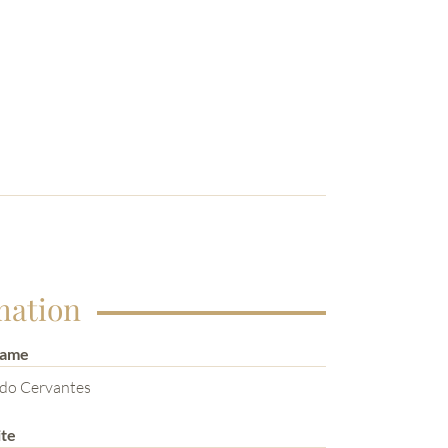
mation
Name
ado Cervantes
te