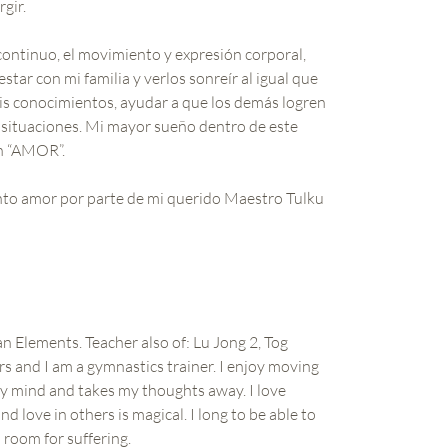
rgir.
continuo, el movimiento y expresión corporal,
star con mi familia y verlos sonreír al igual que
 mis conocimientos, ayudar a que los demás logren
s situaciones. Mi mayor sueño dentro de este
on “AMOR”.
nto amor por parte de mi querido Maestro Tulku
n Elements. Teacher also of: Lu Jong 2, Tog
s and I am a gymnastics trainer. I enjoy moving
y mind and takes my thoughts away. I love
 love in others is magical. I long to be able to
 room for suffering.