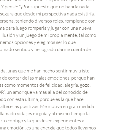
… Y pensé: "¡Por supuesto que no habría nada,
segura que desde mi perspectiva nada existiría.
ersona, teniendo diversos roles, rompiendo con
ma para luego romperla y jugar con una nueva.
 ilusión y un juego de mi propia mente, tal como
enemos opciones y elegimos ser lo que
tomado sentido y he logrado darme cuenta de
 vida, unas que me han hecho sentir muy triste,
aro de contar de las malas emociones, porque han
s como momentos de felicidad, alegría, gozo,
OR”, un amor que va más allá del conocido de
uedo con esta última, porque es la que hace
altece las positivas. Me motiva en gran medida
llamado vida; es mi guía y al mismo tiempo la
rto contigo y la que deseo experimentes a
 una emoción, es una energía que todos llevamos