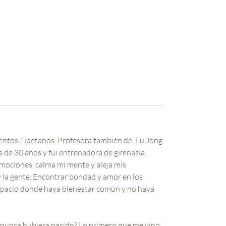
mentos Tibetanos. Profesora también de: Lu Jong
s de 30 años y fui entrenadora de gimnasia.
mociones, calma mi mente y aleja mis
la gente. Encontrar bondad y amor en los
spacio donde haya bienestar común y no haya
nunca hubiera nacido? Lo primero que me vino