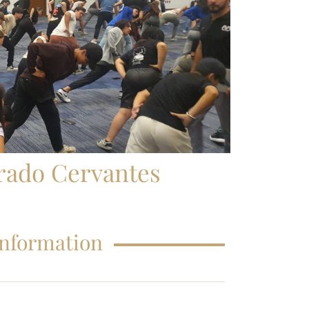
FAQS – EDUCATIONS
rado Cervantes
Information