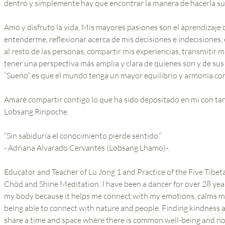
dentro y simplemente hay que encontrar la manera de hacerla su
Amo y disfruto la vida. Mis mayores pasiones son el aprendizaje 
entenderme, reflexionar acerca de mis decisiones e indecisiones, e
al resto de las personas, compartir mis experiencias, transmitir
tener una perspectiva más amplia y clara de quienes son y de su
“Sueño” es que el mundo tenga un mayor equilibrio y armonía c
Amaré compartir contigo lo que ha sido depositado en mi con ta
Lobsang Rinpoche.
”Sin sabiduría el conocimiento pierde sentido.”
- Adriana Alvarado Cervantes (Lobsang Lhamo)-.
Educator and Teacher of Lu Jong 1 and Practice of the Five Tibeta
Chöd and Shine Meditation. I have been a dancer for over 28 year
my body because it helps me connect with my emotions, calms m
being able to connect with nature and people. Finding kindness and
share a time and space where there is common well-being and no