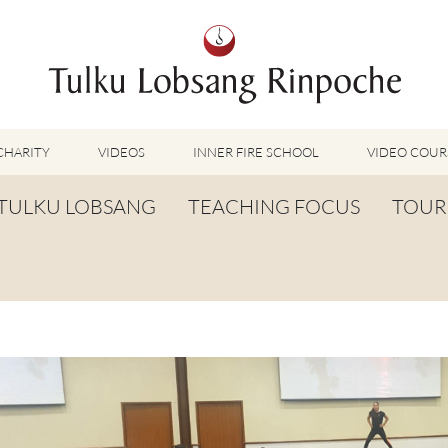
CHARITY
VIDEOS
INNER FIRE SCHOOL
VIDEO COUR
FEATURED VIDEOS
TULKU LOBSANG
TEACHING FOCUS
TOUR
TUMMO VIDEOS
LU JONG VIDEOS
BIOGRAPHY
TUMMO
SHINÉ VIDEOS
LONG LIFE PRAYER
LU JONG
VIDEOS OTHER METHODS
WORDS OF WISDOM
SHINÉ
BUDDHISM UNPLUGGED PODCAST
TOG CHÖD
TV-FEATURES & INTERVIEWS
OTHER VIDEOS
TSA LUNG