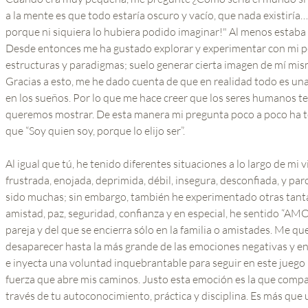
a la mente es que todo estaría oscuro y vacío, que nada existiría
porque ni siquiera lo hubiera podido imaginar!" Al menos estaba 
Desde entonces me ha gustado explorar y experimentar con mi p
estructuras y paradigmas; suelo generar cierta imagen de mí mis
Gracias a esto, me he dado cuenta de que en realidad todo es una
en los sueños. Por lo que me hace creer que los seres humanos t
queremos mostrar. De esta manera mi pregunta poco a poco ha 
que “Soy quien soy, porque lo elijo ser”.
Al igual que tú, he tenido diferentes situaciones a lo largo de mi
frustrada, enojada, deprimida, débil, insegura, desconfiada, y p
sido muchas; sin embargo, también he experimentado otras tanta
amistad, paz, seguridad, confianza y en especial, he sentido “AM
pareja y del que se encierra sólo en la familia o amistades. Me q
desaparecer hasta la más grande de las emociones negativas y en
e inyecta una voluntad inquebrantable para seguir en este juego 
fuerza que abre mis caminos. Justo esta emoción es la que compa
través de tu autoconocimiento, práctica y disciplina. Es más que