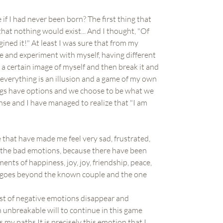
f I had never been born? The first thing that
at nothing would exist... And I thought, "Of
ined it!" At least I was sure that from my
re and experiment with myself, having different
 a certain image of myself and then break it and
y everything is an illusion and a game of my own
ings have options and we choose to be what we
ense and I have managed to realize that "I am
e that have made me feel very sad, frustrated,
ng the bad emotions, because there have been
ts of happiness, joy, joy, friendship, peace,
hat goes beyond the known couple and the one
test of negative emotions disappear and
n unbreakable will to continue in this game
s my paths.It is precisely this emotion that I