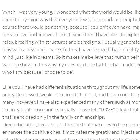
When I was very young, I wondered what the world would be like i
came to my mind was that everything would be dark and empty, th
course there would be nothing, because I couldn't even have imag
perspective nothing would exist. Since then I have liked to explo
roles, breaking with structures and paradigms; I usually generate
play with a new one. Thanks to this, I have realized that in realit
mind, just like in dreams. So it makes me believe that human be
want to show. In this way my question little by little has made s
who I am, because I choose to be".
Like you, I have had different situations throughout my life, som
angry, depressed, weak, insecure, distrustful, and I stop counti
many; however, I have also experienced many others such as momen
security, confidence and especially, I have felt "LOVE", a love t
that is enclosed only in the family or friendships.
I keep the latter, because it is the one that makes even the grea
enhances the positive ones.It motivates me greatly and injects a
called life; it is my guide and at the same time the force that open