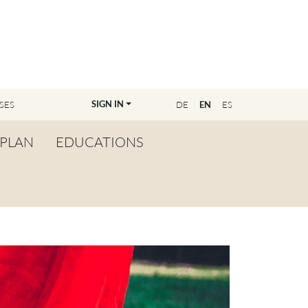
SIGN IN
SES
DE
EN
ES
PLAN
EDUCATIONS
OVERVIEW
BECOME A TEACHER
FIND YOUR EDUCATOR
MASTER CLASS
REGISTRATION