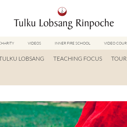
CHARITY
VIDEOS
INNER FIRE SCHOOL
VIDEO COUR
FEATURED VIDEOS
TULKU LOBSANG
TEACHING FOCUS
TOUR
TUMMO VIDEOS
LU JONG VIDEOS
BIOGRAPHY
TUMMO
SHINÉ VIDEOS
LONG LIFE PRAYER
LU JONG
VIDEOS OTHER METHODS
WORDS OF WISDOM
SHINÉ
BUDDHISM UNPLUGGED PODCAST
TOG CHÖD
TV-FEATURES & INTERVIEWS
OTHER VIDEOS
TSA LUNG