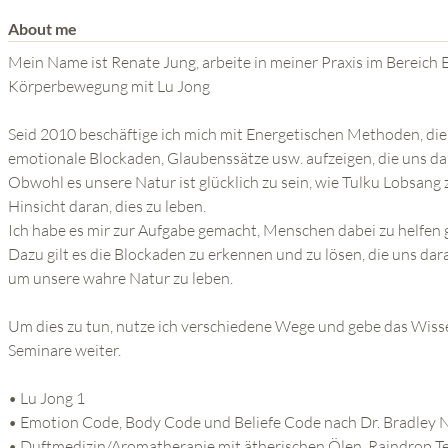
THE POWER OF THE
About me
MIND SERIES
Mein Name ist Renate Jung, arbeite in meiner Praxis im Bereich
Körperbewegung mit Lu Jong
Seid 2010 beschäftige ich mich mit Energetischen Methoden, die 
emotionale Blockaden, Glaubenssätze usw. aufzeigen, die uns da
Obwohl es unsere Natur ist glücklich zu sein, wie Tulku Lobsang zu
Hinsicht daran, dies zu leben.
Ich habe es mir zur Aufgabe gemacht, Menschen dabei zu helfen gl
Dazu gilt es die Blockaden zu erkennen und zu lösen, die uns da
um unsere wahre Natur zu leben.
Um dies zu tun, nutze ich verschiedene Wege und gebe das Wiss
Seminare weiter.
• Lu Jong 1
• Emotion Code, Body Code und Beliefe Code nach Dr. Bradley 
• Duftmedizin/Aromatherapie mit ätherischen Ölen, Raindrop T