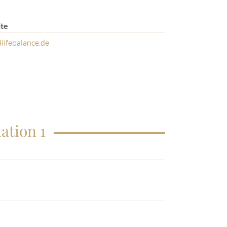
te
ifebalance.de
ation 1