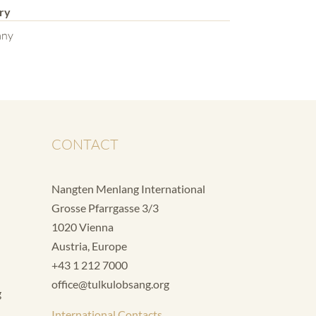
ry
any
CONTACT
Nangten Menlang International
Grosse Pfarrgasse 3/3
1020 Vienna
Austria, Europe
+43 1 212 7000
office@tulkulobsang.org
g
International Contacts