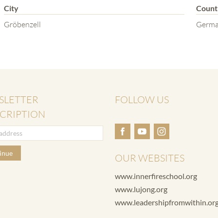
City
Count
Gröbenzell
Germ
SLETTER
FOLLOW US
CRIPTION
inue
OUR WEBSITES
www.innerfireschool.org
www.lujong.org
www.leadershipfromwithin.or