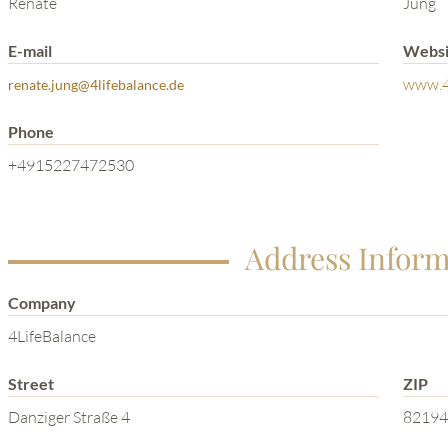
Renate
Jung
E-mail
Websi
www.4l
renate.jung@4lifebalance.de
Phone
+4915227472530
Address Inform
Company
4LifeBalance
Street
ZIP
Danziger Straße 4
82194