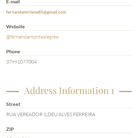
E-mail
fernandamirlene85@gmail.com
Website
@fernandamontealegree
Phone
37991077004
Address Information 1
Street
RUA VEREADOR ILDEU ALVES FERREIRA
ZIP