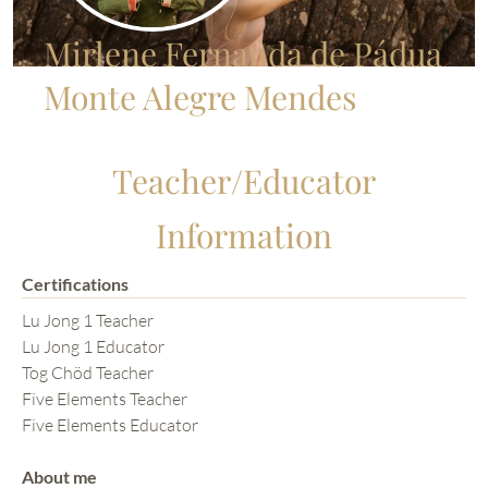
Mirlene Fernanda de Pádua
Monte Alegre Mendes
Teacher/Educator
Information
Certifications
Lu Jong 1 Teacher
Lu Jong 1 Educator
Tog Chöd Teacher
Five Elements Teacher
Five Elements Educator
About me