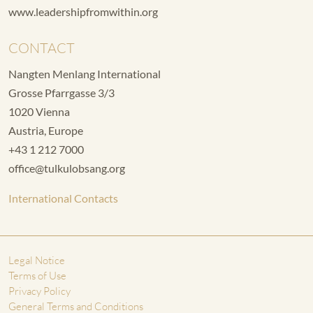
www.leadershipfromwithin.org
CONTACT
Nangten Menlang International
Grosse Pfarrgasse 3/3
1020 Vienna
Austria, Europe
+43 1 212 7000
office@tulkulobsang.org
International Contacts
Legal Notice
Terms of Use
Privacy Policy
General Terms and Conditions