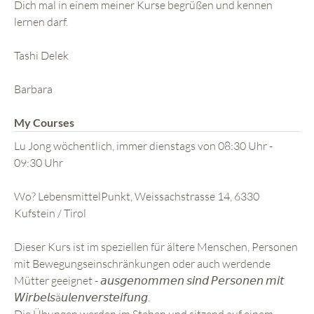
Dich mal in einem meiner Kurse begrüßen und kennen
lernen darf.
Tashi Delek
Barbara
My Courses
Lu Jong wöchentlich, immer dienstags von 08:30 Uhr -
09:30 Uhr
Wo? LebensmittelPunkt, Weissachstrasse 14, 6330
Kufstein / Tirol
Dieser Kurs ist im speziellen für ältere Menschen, Personen
mit Bewegungseinschränkungen oder auch werdende
Mütter geeignet - 𝘢𝘶𝘴𝘨𝘦𝘯𝘰𝘮𝘮𝘦𝘯 𝘴𝘪𝘯𝘥 𝘗𝘦𝘳𝘴𝘰𝘯𝘦𝘯 𝘮𝘪𝘵
𝘞𝘪𝘳𝘣𝘦𝘭𝘴ä𝘶𝘭𝘦𝘯𝘷𝘦𝘳𝘴𝘵𝘦𝘪𝘧𝘶𝘯𝘨.
Die Übungen werden im Stehen und sitzend auf einem