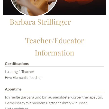
Barbara Strillinger
Teacher/Educator
Information
Certifications
Lu Jong 1 Teacher
Five Elements Teacher
About me
Ich heiße Barbara und bin ausgebildete Körpertherapeutin.
Gemeinsam mit meinem Partner führen wir unser
Unternehmen: