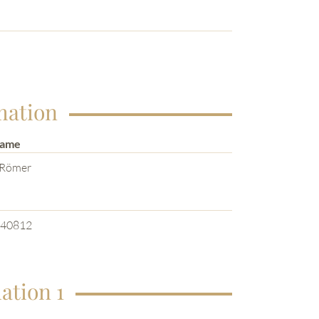
mation
Name
 Römer
e
40812
ation 1