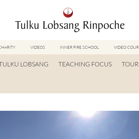
CHARITY
VIDEOS
INNER FIRE SCHOOL
VIDEO COUR
FEATURED VIDEOS
TULKU LOBSANG
TEACHING FOCUS
TOUR
TUMMO VIDEOS
LU JONG VIDEOS
BIOGRAPHY
TUMMO
SHINÉ VIDEOS
LONG LIFE PRAYER
LU JONG
VIDEOS OTHER METHODS
WORDS OF WISDOM
SHINÉ
BUDDHISM UNPLUGGED PODCAST
TOG CHÖD
TV-FEATURES & INTERVIEWS
OTHER VIDEOS
TSA LUNG