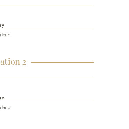
ry
rland
ation 2
ry
rland