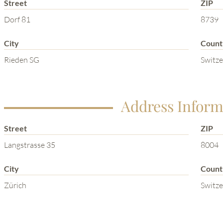
Street
ZIP
Dorf 81
8739
City
Count
Rieden SG
Switze
Address Inform
Street
ZIP
Langstrasse 35
8004
City
Count
Zürich
Switze