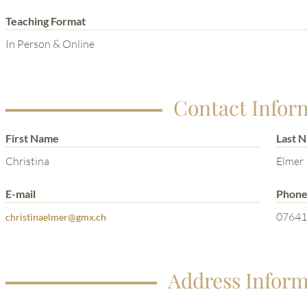
Teaching Format
In Person & Online
Contact Infor
First Name
Last 
Christina
Elmer
E-mail
Phon
07641
christinaelmer@gmx.ch
Address Inform