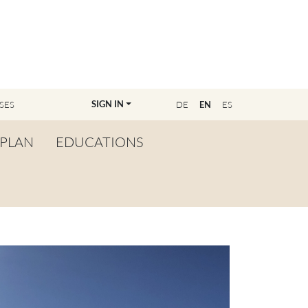
SIGN IN
SES
DE
EN
ES
PLAN
EDUCATIONS
OVERVIEW
BECOME A TEACHER
FIND YOUR EDUCATOR
MASTER CLASS
REGISTRATION