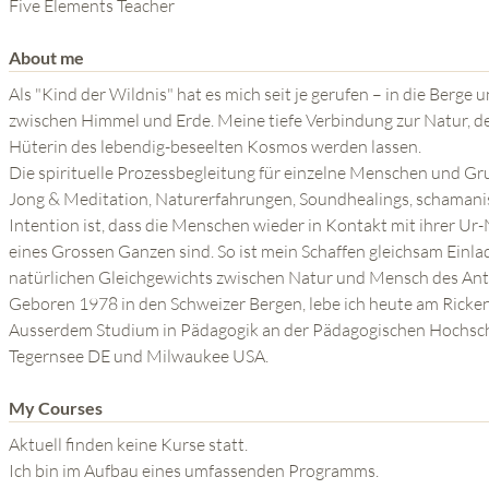
THE POWER OF THE
Five Elements Teacher
MIND SERIES
About me
Als "Kind der Wildnis" hat es mich seit je gerufen – in die Berge
zwischen Himmel und Erde. Meine tiefe Verbindung zur Natur, 
Hüterin des lebendig-beseelten Kosmos werden lassen.
Die spirituelle Prozessbegleitung für einzelne Menschen und Gru
Jong & Meditation, Naturerfahrungen, Soundhealings, schaman
Intention ist, dass die Menschen wieder in Kontakt mit ihrer Ur
eines Grossen Ganzen sind. So ist mein Schaffen gleichsam Einl
natürlichen Gleichgewichts zwischen Natur und Mensch des An
Geboren 1978 in den Schweizer Bergen, lebe ich heute am Ricken
Ausserdem Studium in Pädagogik an der Pädagogischen Hochsch
Tegernsee DE und Milwaukee USA.
My Courses
Aktuell finden keine Kurse statt.
Ich bin im Aufbau eines umfassenden Programms.