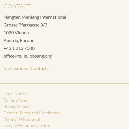
CONTACT
Nangten Menlang International
Grosse Pfarrgasse 3/3
1020 Vienna
Austria, Europe
+43 1 212 7000
office@tulkulobsang.org
International Contacts
Legal Notice
Terms of Use
Privacy Policy
General Terms and Conditions
Right of Withdrawal
Sample Withdrawal Form