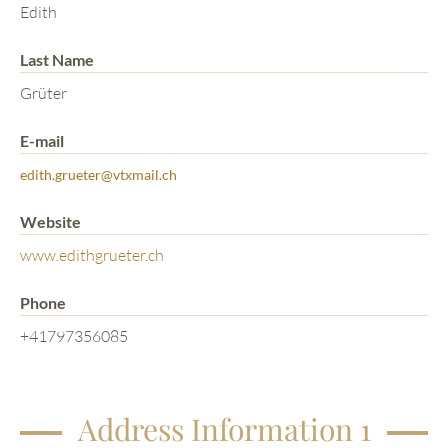
Edith
Last Name
Grüter
E-mail
edith.grueter@vtxmail.ch
Website
www.edithgrueter.ch
Phone
+41797356085
Address Information 1