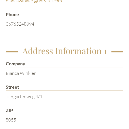
biancawinkler@bnrvital.com
Phone
06765248994
Address Information 1
Company
Bianca Winkler
Street
Tiergartenweg 4/1
ZIP
8055