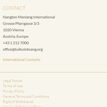
CONTACT
Nangten Menlang International
Grosse Pfarrgasse 3/3
1020 Vienna
Austria, Europe
+43 1 212 7000
office@tulkulobsang.org
International Contacts
Legal Notice
Terms of Use
Privacy Policy
General Terms and Conditions
Right of Withdrawal
Sample Withdrawal Form