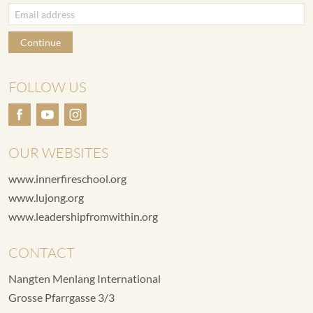
Continue
FOLLOW US
OUR WEBSITES
www.innerfireschool.org
www.lujong.org
www.leadershipfromwithin.org
CONTACT
Nangten Menlang International
Grosse Pfarrgasse 3/3