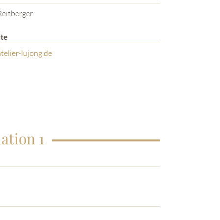
eitberger
te
elier-lujong.de
ation 1