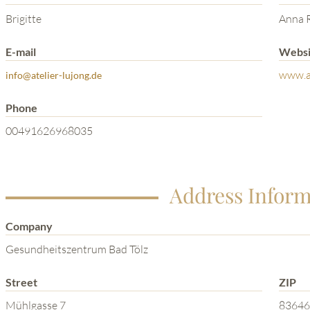
Brigitte
Anna R
E-mail
Websi
www.at
info@atelier-lujong.de
Phone
00491626968035
Address Inform
Company
Gesundheitszentrum Bad Tölz
Street
ZIP
Mühlgasse 7
83646