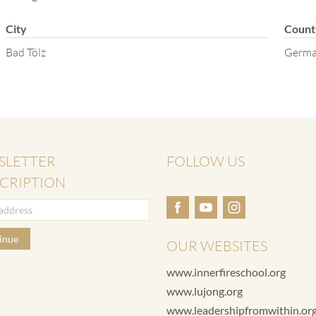
City
Count
Bad Tölz
Germ
SLETTER
FOLLOW US
CRIPTION
inue
OUR WEBSITES
www.innerfireschool.org
www.lujong.org
www.leadershipfromwithin.or