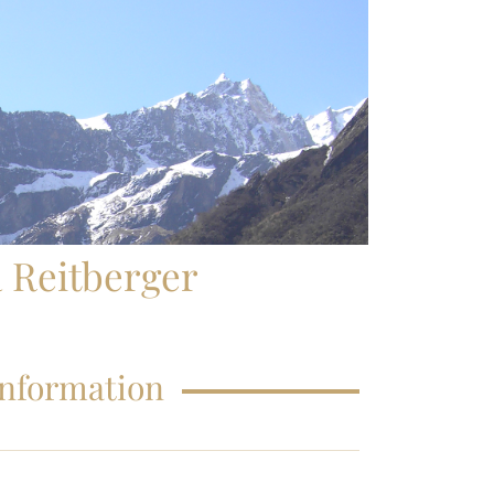
FAQS – EDUCATIONS
a Reitberger
Information