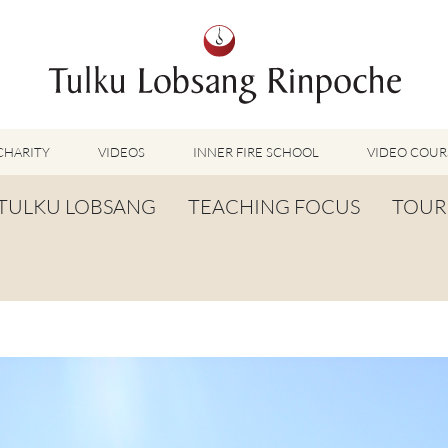
CHARITY
VIDEOS
INNER FIRE SCHOOL
VIDEO COUR
FEATURED VIDEOS
TULKU LOBSANG
TEACHING FOCUS
TOUR
TUMMO VIDEOS
LU JONG VIDEOS
BIOGRAPHY
TUMMO
SHINÉ VIDEOS
LONG LIFE PRAYER
LU JONG
VIDEOS OTHER METHODS
WORDS OF WISDOM
SHINÉ
BUDDHISM UNPLUGGED PODCAST
TOG CHÖD
TV-FEATURES & INTERVIEWS
OTHER VIDEOS
TSA LUNG