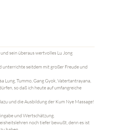
 und sein überaus wertvolles Lu Jong
nd unterrichte seitdem mit großer Freude und
 Tsa Lung, Tummo, Gang Gyok, Vatertantrayana,
ürfen, so daß ich heute auf umfangreiche
 dazu und die Ausbildung der Kum Nye Massage!
l Hingabe und Wertschätzung.
sheitslehren noch tiefer bewußt, denn es ist
 zu haben.