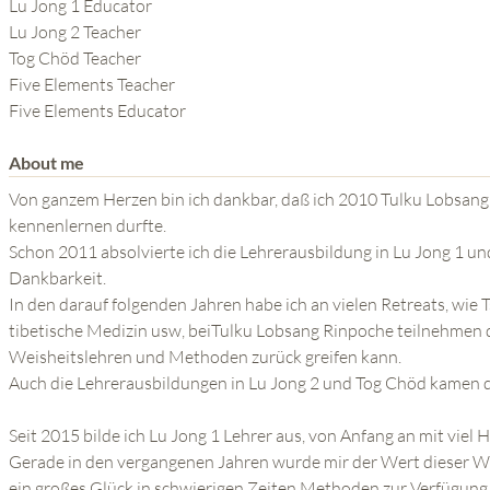
THE POWER OF THE
Lu Jong 1 Educator
Lu Jong 2 Teacher
MIND SERIES
Tog Chöd Teacher
Five Elements Teacher
Five Elements Educator
About me
Von ganzem Herzen bin ich dankbar, daß ich 2010 Tulku Lobsang
kennenlernen durfte.
Schon 2011 absolvierte ich die Lehrerausbildung in Lu Jong 1 u
Dankbarkeit.
In den darauf folgenden Jahren habe ich an vielen Retreats, wie
tibetische Medizin usw, beiTulku Lobsang Rinpoche teilnehmen d
Weisheitslehren und Methoden zurück greifen kann.
Auch die Lehrerausbildungen in Lu Jong 2 und Tog Chöd kamen
Seit 2015 bilde ich Lu Jong 1 Lehrer aus, von Anfang an mit vie
Gerade in den vergangenen Jahren wurde mir der Wert dieser Wei
ein großes Glück in schwierigen Zeiten Methoden zur Verfügung