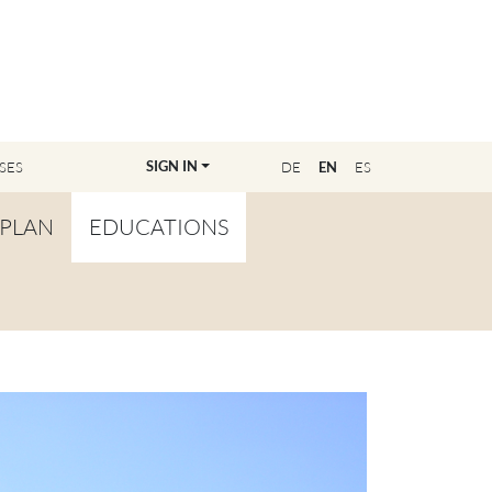
SIGN IN
SES
DE
EN
ES
PLAN
EDUCATIONS
OVERVIEW
BECOME A TEACHER
FIND YOUR EDUCATOR
MASTER CLASS
REGISTRATION