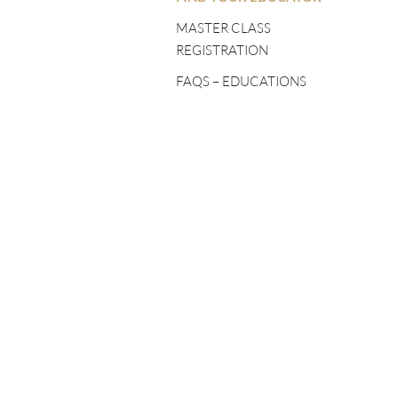
FIVE ELEMENTS
TEACHERS
MASTER CLASS
REGISTRATION
SHINÉ TEACHERS
FAQS – EDUCATIONS
TSA LUNG TEACHERS