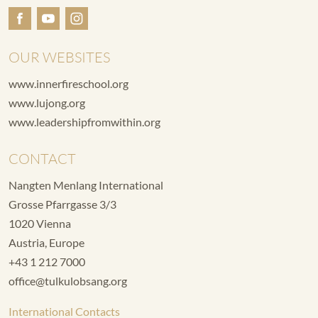
OUR WEBSITES
www.innerfireschool.org
www.lujong.org
www.leadershipfromwithin.org
CONTACT
Nangten Menlang International
Grosse Pfarrgasse 3/3
1020 Vienna
Austria, Europe
+43 1 212 7000
office@tulkulobsang.org
International Contacts