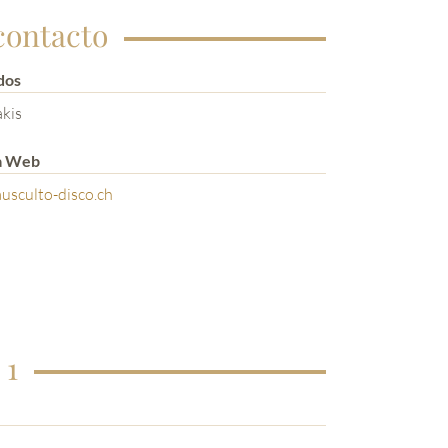
contacto
dos
kis
a Web
usculto-disco.ch
 1