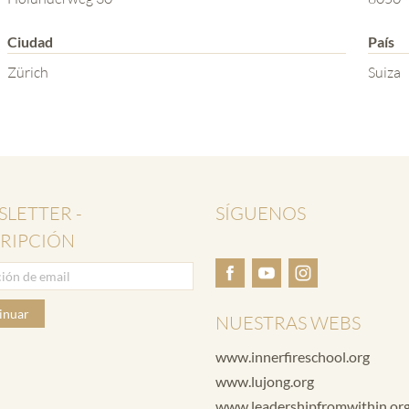
Ciudad
País
Zürich
Suiza
LETTER -
SÍGUENOS
RIPCIÓN
inuar
NUESTRAS WEBS
www.innerfireschool.org
www.lujong.org
www.leadershipfromwithin.or