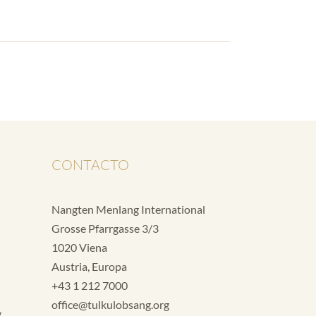
CONTACTO
Nangten Menlang International
Grosse Pfarrgasse 3/3
1020 Viena
Austria, Europa
+43 1 212 7000
office@tulkulobsang.org
g