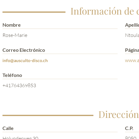
Información de 
Nombre
Apelli
Rose-Marie
Ntoula
Correo Electrónico
Págin
www.a
info@ausculto-disco.ch
Teléfono
+41764369853
Dirección
Calle
C.P.
Holunderweg 30
8050