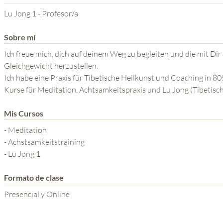
YOGA DEL GURU
Lu Jong 1 - Profesor/a
SERIE EL PODER DE LA
Sobre mí
MENTE
Ich freue mich, dich auf deinem Weg zu begleiten und die mit Di
Gleichgewicht herzustellen.
Ich habe eine Praxis für Tibetische Heilkunst und Coaching in 8
Kurse für Meditation, Achtsamkeitspraxis und Lu Jong (Tibetisc
Mis Cursos
- Meditation
- Achstsamkeitstraining
- Lu Jong 1
Formato de clase
Presencial y Online