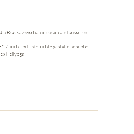
r die Brücke zwischen innerem und aüsseren
050 Zürich und unterrichte gestalte nebenbei
hes Heilyoga)