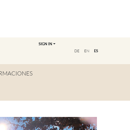
SIGN IN
DE
EN
ES
RMACIONES
TA GENERAL
NVIÉRTETE EN
OFESOR/A
CUENTRA A TU
UCADOR/A