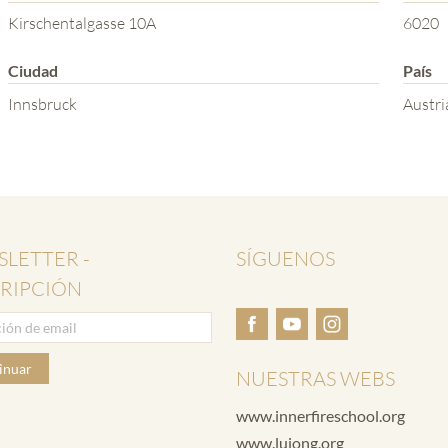
Kirschentalgasse 10A
6020
Ciudad
País
Innsbruck
Austri
LETTER -
SÍGUENOS
RIPCIÓN
inuar
NUESTRAS WEBS
www.innerfireschool.org
www.lujong.org