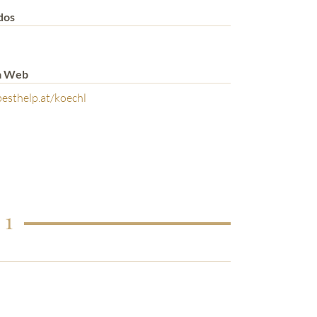
dos
a Web
esthelp.at/koechl
 1