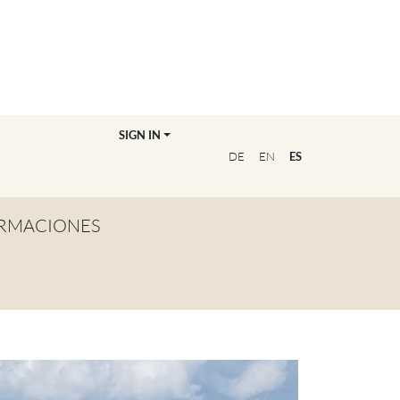
SIGN IN
DE
EN
ES
RMACIONES
TA GENERAL
NVIÉRTETE EN
OFESOR/A
CUENTRA A TU
UCADOR/A