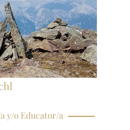
CRIPCIÓN CLASE
GISTRAL
EGUNTAS
ECUENTES
chl
a y/o Educator/a