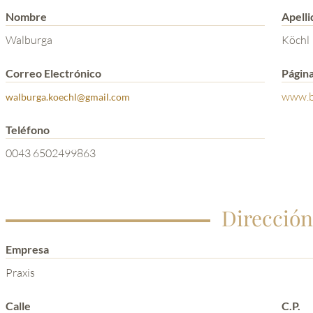
Nombre
Apelli
Walburga
Köchl
Correo Electrónico
Págin
www.b
walburga.koechl@gmail.com
Teléfono
0043 6502499863
Dirección
Empresa
Praxis
Calle
C.P.