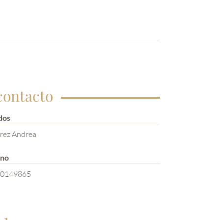
contacto
dos
rez Andrea
ono
0149865
 1