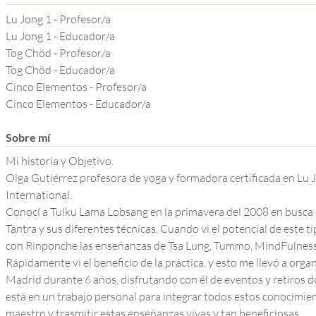
YOGA DEL GURU
Lu Jong 1 - Profesor/a
SERIE EL PODER DE LA
Lu Jong 1 - Educador/a
Tog Chöd - Profesor/a
MENTE
Tog Chöd - Educador/a
Cinco Elementos - Profesor/a
Cinco Elementos - Educador/a
Sobre mí
Mi historia y Objetivo.
Olga Gutiérrez profesora de yoga y formadora certificada en Lu
International.
Conocí a Tulku Lama Lobsang en la primavera del 2008 en busca
Tantra y sus diferentes técnicas. Cuando vi el potencial de este 
con Rinponche las enseñanzas de Tsa Lung, Tummo, MindFulness
Rápidamente vi el beneficio de la práctica, y esto me llevó a org
Madrid durante 6 años, disfrutando con él de eventos y retiros
está en un trabajo personal para integrar todos estos conocimien
maestro y trasmitir estas enseñanzas vivas y tan beneficiosas.