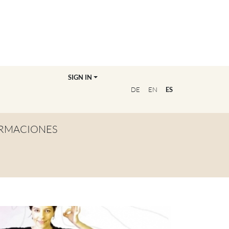
SIGN IN
DE
EN
ES
RMACIONES
TA GENERAL
NVIÉRTETE EN
OFESOR/A
CUENTRA A TU
UCADOR/A