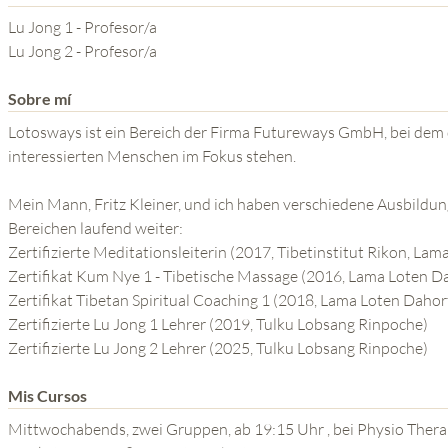
YOGA DEL GURU
Lu Jong 1 - Profesor/a
SERIE EL PODER DE LA
Lu Jong 2 - Profesor/a
MENTE
Sobre mí
Lotosways ist ein Bereich der Firma Futureways GmbH, bei dem d
interessierten Menschen im Fokus stehen.
Mein Mann, Fritz Kleiner, und ich haben verschiedene Ausbildung
Bereichen laufend weiter:
Zertifizierte Meditationsleiterin (2017, Tibetinstitut Rikon, La
Zertifikat Kum Nye 1 - Tibetische Massage (2016, Lama Loten D
Zertifikat Tibetan Spiritual Coaching 1 (2018, Lama Loten Daho
Zertifizierte Lu Jong 1 Lehrer (2019, Tulku Lobsang Rinpoche)
Zertifizierte Lu Jong 2 Lehrer (2025, Tulku Lobsang Rinpoche)
Mis Cursos
Mittwochabends, zwei Gruppen, ab 19:15 Uhr , bei Physio Therapi