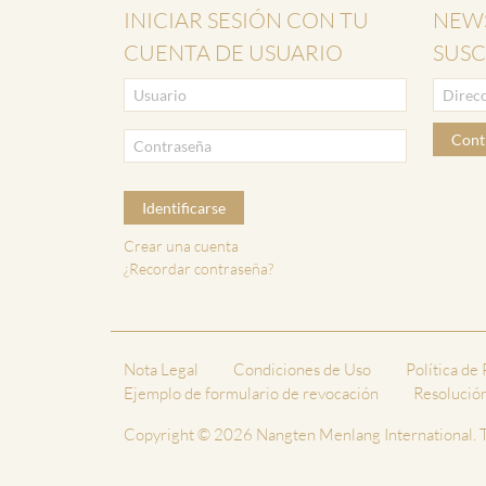
INICIAR SESIÓN CON TU
NEWS
CUENTA DE USUARIO
SUSC
Cont
Identificarse
Crear una cuenta
¿Recordar contraseña?
Nota Legal
Condiciones de Uso
Política de
Ejemplo de formulario de revocación
Resolución 
Copyright © 2026 Nangten Menlang International. T