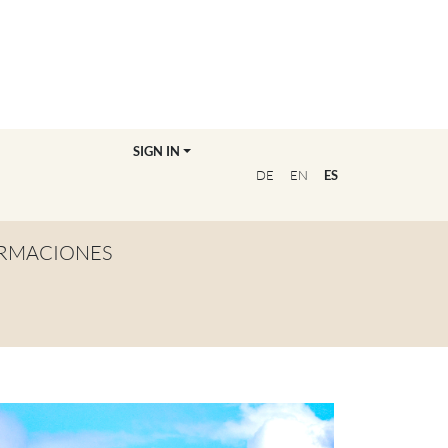
SIGN IN
DE
EN
ES
RMACIONES
TA GENERAL
NVIÉRTETE EN
OFESOR/A
CUENTRA A TU
UCADOR/A