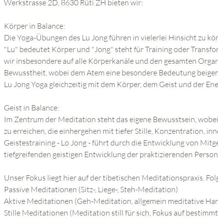
Werkstrasse 2D, 8630 Rüti ZH bieten wir:
Körper in Balance:
Die Yoga-Übungen des Lu Jong führen in vielerlei Hinsicht zu kö
"Lu" bedeutet Körper und "Jong" steht für Training oder Transfo
wir insbesondere auf alle Körperkanäle und den gesamten Organi
Bewusstheit, wobei dem Atem eine besondere Bedeutung beigeme
Lu Jong Yoga gleichzeitig mit dem Körper, dem Geist und der Ene
Geist in Balance:
Im Zentrum der Meditation steht das eigene Bewusstsein, wobei e
zu erreichen, die einhergehen mit tiefer Stille, Konzentration, 
Geistestraining - Lo Jong - führt durch die Entwicklung von Mitg
tiefgreifenden geistigen Entwicklung der praktizierenden Person
Unser Fokus liegt hier auf der tibetischen Meditationspraxis. F
Passive Meditationen (Sitz-, Liege-, Steh-Meditation)
Aktive Meditationen (Geh-Meditation, allgemein meditative Han
Stille Meditationen (Meditation still für sich, Fokus auf bestimmt