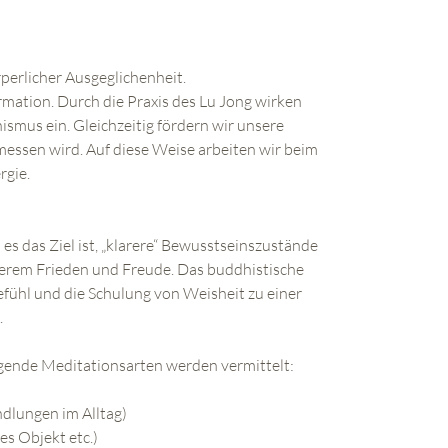
rperlicher Ausgeglichenheit.
rmation. Durch die Praxis des Lu Jong wirken
smus ein. Gleichzeitig fördern wir unsere
ssen wird. Auf diese Weise arbeiten wir beim
rgie.
s das Ziel ist, „klarere“ Bewusstseinszustände
innerem Frieden und Freude. Das buddhistische
efühl und die Schulung von Weisheit zu einer
.
olgende Meditationsarten werden vermittelt:
dlungen im Alltag)
es Objekt etc.)