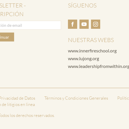
LETTER -
SÍGUENOS
RIPCIÓN
inuar
NUESTRAS WEBS
www.innerfireschool.org
www.lujong.org
www.leadershipfromwithin.or
 Privacidad de Datos
Términos y Condiciones Generales
Políti
de litigios en línea
odos los derechos reservados.