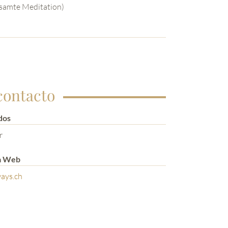
esamte Meditation)
contacto
dos
r
a Web
ays.ch