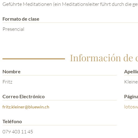
Geführte Meditationen (ein Meditationsleiter führt durch die g
Formato de clase
Presencial
Información de 
Nombre
Apelli
Fritz
Kleine
Correo Electrónico
Págin
lotosw
fritz.kleiner@bluewin.ch
Teléfono
079 403 11 45