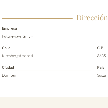
Dirección
Empresa
Futureways GmbH
Calle
C.P.
Kirchbergstrasse 4
8635
Ciudad
País
Dürnten
Suiza