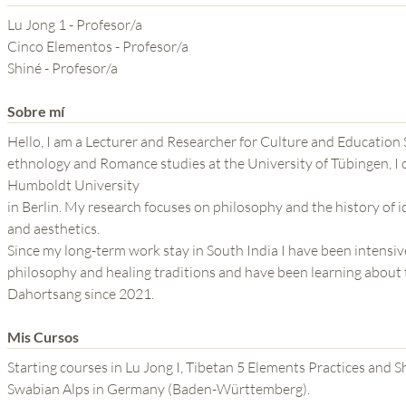
YOGA DEL GURU
Lu Jong 1 - Profesor/a
SERIE EL PODER DE LA
Cinco Elementos - Profesor/a
Shiné - Profesor/a
MENTE
Sobre mí
Hello, I am a Lecturer and Researcher for Culture and Education 
ethnology and Romance studies at the University of Tübingen, I
Humboldt University
in Berlin. My research focuses on philosophy and the history of i
and aesthetics.
Since my long-term work stay in South India I have been intensive
philosophy and healing traditions and have been learning about
Dahortsang since 2021.
Mis Cursos
Starting courses in Lu Jong I, Tibetan 5 Elements Practices and Shine Meditation 
Swabian Alps in Germany (Baden-Württemberg).