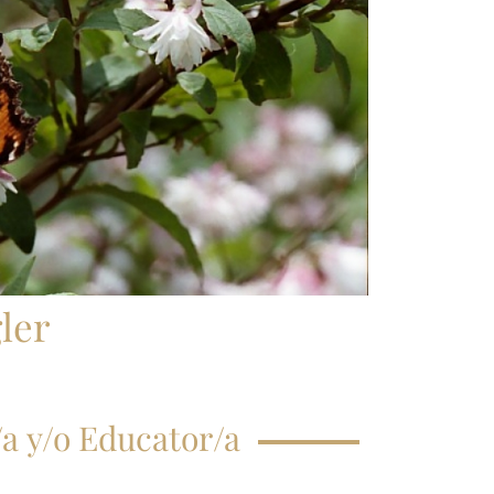
CRIPCIÓN CLASE
GISTRAL
EGUNTAS
ECUENTES
ler
a y/o Educator/a