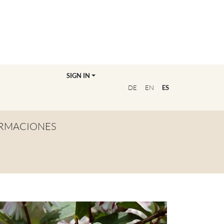
SIGN IN
DE
EN
ES
RMACIONES
TA GENERAL
NVIÉRTETE EN
OFESOR/A
CUENTRA A TU
UCADOR/A