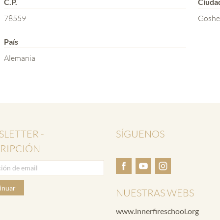
C.P.
Ciuda
78559
Goshe
País
Alemania
LETTER -
SÍGUENOS
RIPCIÓN
inuar
NUESTRAS WEBS
www.innerfireschool.org