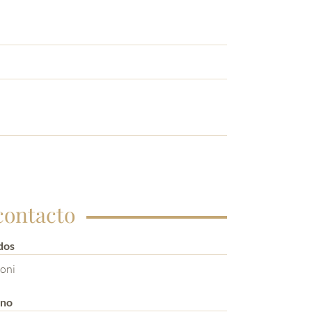
contacto
dos
oni
ono