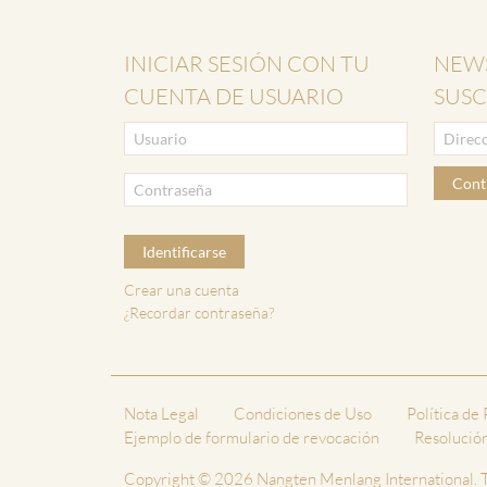
INICIAR SESIÓN CON TU
NEWS
CUENTA DE USUARIO
SUSC
Cont
Identificarse
Crear una cuenta
¿Recordar contraseña?
Nota Legal
Condiciones de Uso
Política de
Ejemplo de formulario de revocación
Resolución 
Copyright © 2026 Nangten Menlang International. T