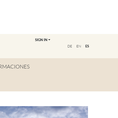
SIGN IN
DE
EN
ES
RMACIONES
TA GENERAL
NVIÉRTETE EN
OFESOR/A
CUENTRA A TU
UCADOR/A