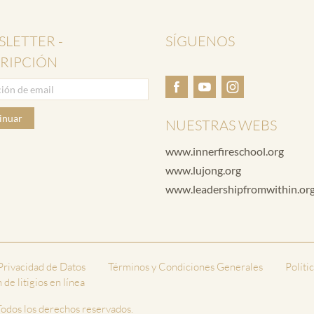
LETTER -
SÍGUENOS
RIPCIÓN
inuar
NUESTRAS WEBS
www.innerfireschool.org
www.lujong.org
www.leadershipfromwithin.or
 Privacidad de Datos
Términos y Condiciones Generales
Políti
de litigios en línea
odos los derechos reservados.