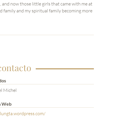
 and now those little girls that came with me at
ood family and my spiritual family becoming more
contacto
dos
l Michel
a Web
olungta.wordpress.com/