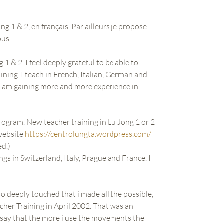
 1 & 2, en français. Par ailleurs je propose
ous.
g 1 & 2. I feel deeply grateful to be able to
ining. I teach in French, Italian, German and
, I am gaining more and more experience in
rogram. New teacher training in Lu Jong 1 or 2
 website
https://centrolungta.wordpress.com/
ed.)
ngs in Switzerland, Italy, Prague and France. I
o deeply touched that i made all the possible,
acher Training in April 2002. That was an
ld say that the more i use the movements the