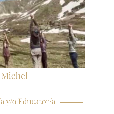
CRIPCIÓN CLASE
GISTRAL
EGUNTAS
ECUENTES
l Michel
a y/o Educator/a