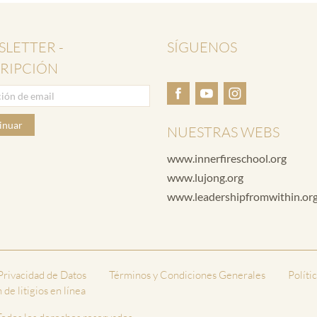
LETTER -
SÍGUENOS
RIPCIÓN
inuar
NUESTRAS WEBS
www.innerfireschool.org
www.lujong.org
www.leadershipfromwithin.or
 Privacidad de Datos
Términos y Condiciones Generales
Políti
de litigios en línea