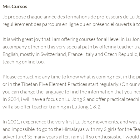
Mis Cursos
Je propose chaque année des formations de professeurs de Lu Jong
régulièrement des parcours en ligne ou en présenciel ouverts à t
It is with great joy that i am offering courses for all level in Lu Jon
accompany other on this very special path by offering teacher tra
English, mostly in Switzerland, France, Italy and Czech Republic
teaching online too.
Please contact me any time to know what is coming next in the p
or in the Tibetan Five Element Practices start regularly. (On our
you can change the language to find the information that you ne
In 2024, i will have a focus on Lu Jong 2 and offer practical teachi
will also offer teacher training in Lu Jong 1 & 2.
In 2001, i experience the very first Lu Jong movements, and was s
and impossible, to go to the Himalayas with my 3 girls for the Te
adventure! So many years after, i am still so enthusiastic. I wou