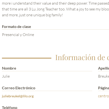
more i understand their value and their deep power. Time passed,
that time are all 3 Lu Jong Teacher too. What a joy to see my bl
and more, just one unique big family!
Formato de clase
Presencial y Online
Información de 
Nombre
Apelli
Julie
Breuke
Correo Electrónico
Págin
centr
juliebreukel@lilo.org
Teléfono