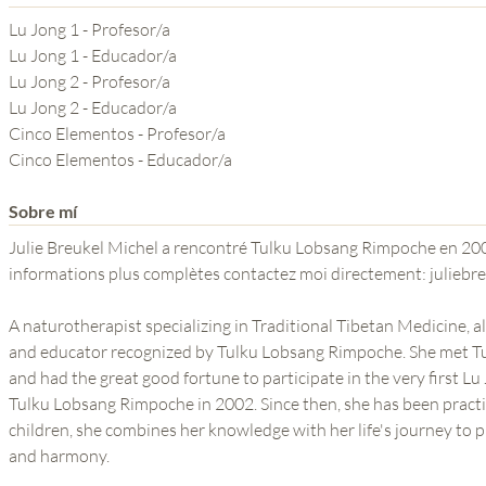
YOGA DEL GURU
Lu Jong 1 - Profesor/a
SERIE EL PODER DE LA
Lu Jong 1 - Educador/a
Lu Jong 2 - Profesor/a
MENTE
Lu Jong 2 - Educador/a
Cinco Elementos - Profesor/a
Cinco Elementos - Educador/a
Sobre mí
Julie Breukel Michel a rencontré Tulku Lobsang Rimpoche en 200
informations plus complètes 
A naturotherapist specializing in Traditional Tibetan Medicine, 
and educator recognized by Tulku Lobsang Rimpoche. She met T
and had the great good fortune to participate in the very first L
Tulku Lobsang Rimpoche in 2002. Since then, she has been practis
children, she combines her knowledge with her life's journey to
and harmony.