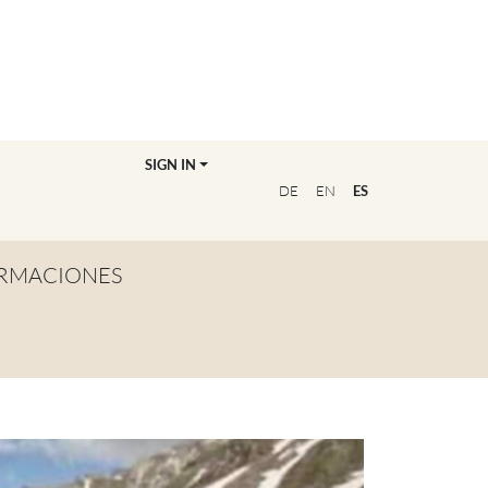
SIGN IN
DE
EN
ES
RMACIONES
TA GENERAL
NVIÉRTETE EN
OFESOR/A
CUENTRA A TU
UCADOR/A