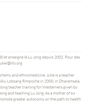
0 et enseigne le Lu Jong depuis 2002. Pour des
contactez moi directement: juliebreukel@lilo.org
alchemy and ethnomedicine, Julie is a teacher
ulku Lobsang Rimpoche in 2000, in Dharamsala,
u Jong teacher training for Westerners given by
ing and teaching Lu Jong. As a mother of six
 promote greater autonomy on the path to health