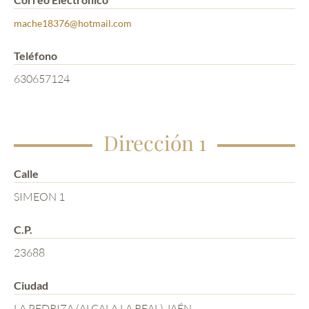
mache18376@hotmail.com
Teléfono
630657124
Dirección 1
Calle
SIMEON 1
C.P.
23688
Ciudad
LA PEDRIZA (ALCALA LA REAL) JAÉN