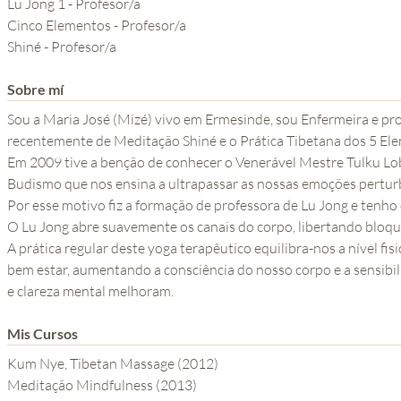
Lu Jong 1 - Profesor/a
YOGA DEL GURU
Cinco Elementos - Profesor/a
SERIE EL PODER DE LA
Shiné - Profesor/a
MENTE
Sobre mí
Sou a Maria José (Mizé) vivo em Ermesinde, sou Enfermeira e pr
recentemente de Meditação Shiné e o Prática Tibetana dos 5 El
Em 2009 tive a benção de conhecer o Venerável Mestre Tulku Lo
Budismo que nos ensina a ultrapassar as nossas emoções perturba
Por esse motivo fiz a formação de professora de Lu Jong e tenho
O Lu Jong abre suavemente os canais do corpo, libertando bloqu
A prática regular deste yoga terapêutico equilibra-nos a nível fi
bem estar, aumentando a consciência do nosso corpo e a sensibilidade interior, bem como a nossa concentração
e clareza mental melhoram.
Mis Cursos
Kum Nye, Tibetan Massage (2012)
Meditação Mindfulness (2013)