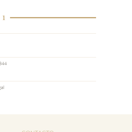
 1
344
al