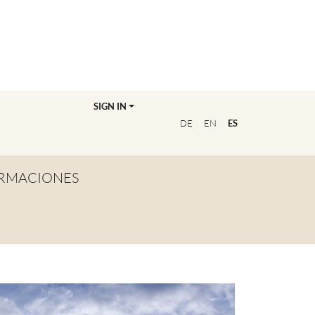
SIGN IN
DE
EN
ES
RMACIONES
TA GENERAL
NVIÉRTETE EN
OFESOR/A
CUENTRA A TU
UCADOR/A