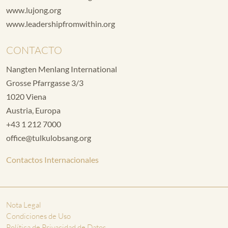
www.lujong.org
www.leadershipfromwithin.org
CONTACTO
Nangten Menlang International
Grosse Pfarrgasse 3/3
1020 Viena
Austria, Europa
+43 1 212 7000
office@tulkulobsang.org
Contactos Internacionales
Nota Legal
Condiciones de Uso
Política de Privacidad de Datos