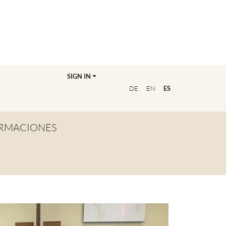
SIGN IN
DE
EN
ES
RMACIONES
TA GENERAL
NVIÉRTETE EN
OFESOR/A
CUENTRA A TU
UCADOR/A