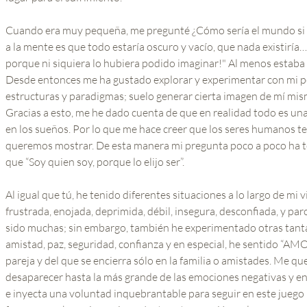
Cuando era muy pequeña, me pregunté ¿Cómo sería el mundo si 
a la mente es que todo estaría oscuro y vacío, que nada existiría
porque ni siquiera lo hubiera podido imaginar!" Al menos estaba 
Desde entonces me ha gustado explorar y experimentar con mi p
estructuras y paradigmas; suelo generar cierta imagen de mí mis
Gracias a esto, me he dado cuenta de que en realidad todo es una
en los sueños. Por lo que me hace creer que los seres humanos t
queremos mostrar. De esta manera mi pregunta poco a poco ha 
que “Soy quien soy, porque lo elijo ser”.
Al igual que tú, he tenido diferentes situaciones a lo largo de mi
frustrada, enojada, deprimida, débil, insegura, desconfiada, y p
sido muchas; sin embargo, también he experimentado otras tanta
amistad, paz, seguridad, confianza y en especial, he sentido “AM
pareja y del que se encierra sólo en la familia o amistades. Me q
desaparecer hasta la más grande de las emociones negativas y en
e inyecta una voluntad inquebrantable para seguir en este juego 