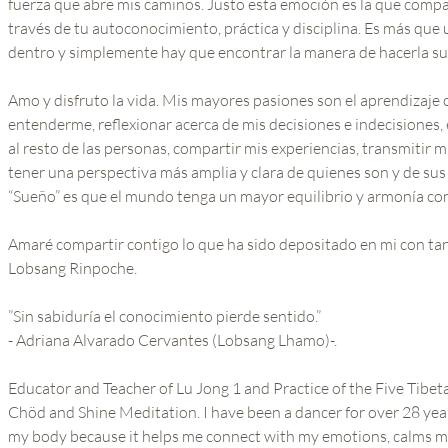
fuerza que abre mis caminos. Justo esta emoción es la que compa
través de tu autoconocimiento, práctica y disciplina. Es más que
dentro y simplemente hay que encontrar la manera de hacerla su
Amo y disfruto la vida. Mis mayores pasiones son el aprendizaje 
entenderme, reflexionar acerca de mis decisiones e indecisiones, e
al resto de las personas, compartir mis experiencias, transmitir
tener una perspectiva más amplia y clara de quienes son y de su
“Sueño” es que el mundo tenga un mayor equilibrio y armonía c
Amaré compartir contigo lo que ha sido depositado en mi con ta
Lobsang Rinpoche.
”Sin sabiduría el conocimiento pierde sentido.”
- Adriana Alvarado Cervantes (Lobsang Lhamo)-.
Educator and Teacher of Lu Jong 1 and Practice of the Five Tibeta
Chöd and Shine Meditation. I have been a dancer for over 28 year
my body because it helps me connect with my emotions, calms m