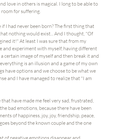
 love in others is magical. I long to be able to
 room for suffering.
f I had never been born? The first thing that
at nothing would exist... And I thought, "Of
ined it!" At least I was sure that from my
re and experiment with myself, having different
 a certain image of myself and then break it and
y everything is an illusion and a game of my own
ings have options and we choose to be what we
ense and I have managed to realize that "I am
e that have made me feel very sad, frustrated,
ng the bad emotions, because there have been
ts of happiness, joy, joy, friendship, peace,
hat goes beyond the known couple and the one
test of negative emotions disappear and