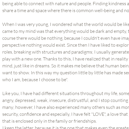
being able to connect with nature and people. Finding kindness and
share a time and space where there is common well-being and no
When I was very young, I wondered what the world would be like i
came to my mind was that everything would be dark and empty, th
course there would be nothing, because I couldn't even have imag
perspective nothing would exist. Since then I have liked to explo
roles, breaking with structures and paradigms; I usually generate
play with a new one. Thanks to this, I have realized that in realit
mind, just like in dreams. So it makes me believe that human be
want to show. In this way my question little by little has made s
who I am, because I choose to be".
Like you, I have had different situations throughout my life, som
angry, depressed, weak, insecure, distrustful, and I stop counti
many; however, I have also experienced many others such as momen
security, confidence and especially, I have felt "LOVE", a love t
that is enclosed only in the family or friendships.
I keep the latter, because it is the one that makes even the grea