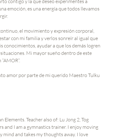
rto contigo y la que deseo experimentes a
 una emoción, es una energía que todos llevamos
rgir.
continuo, el movimiento y expresión corporal,
star con mi familia y verlos sonreír al igual que
 mis conocimientos, ayudar a que los demás logren
s situaciones. Mi mayor sueño dentro de este
on “AMOR”.
nto amor por parte de mi querido Maestro Tulku
n Elements. Teacher also of: Lu Jong 2, Tog
s and I am a gymnastics trainer. I enjoy moving
y mind and takes my thoughts away. I love