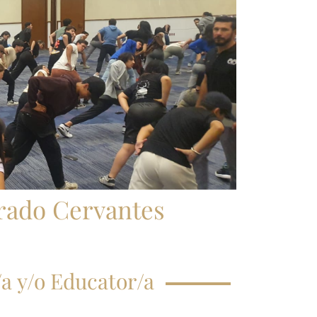
CRIPCIÓN CLASE
GISTRAL
EGUNTAS
ECUENTES
rado Cervantes
a y/o Educator/a