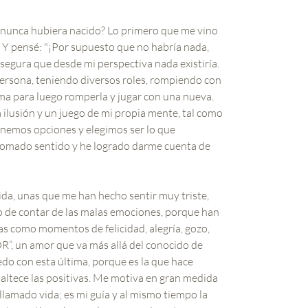
nunca hubiera nacido? Lo primero que me vino
… Y pensé: "¡Por supuesto que no habría nada,
segura que desde mi perspectiva nada existiría.
ersona, teniendo diversos roles, rompiendo con
ma para luego romperla y jugar con una nueva.
 ilusión y un juego de mi propia mente, tal como
enemos opciones y elegimos ser lo que
tomado sentido y he logrado darme cuenta de
 vida, unas que me han hecho sentir muy triste,
aro de contar de las malas emociones, porque han
s como momentos de felicidad, alegría, gozo,
OR”, un amor que va más allá del conocido de
uedo con esta última, porque es la que hace
altece las positivas. Me motiva en gran medida
llamado vida; es mi guía y al mismo tiempo la