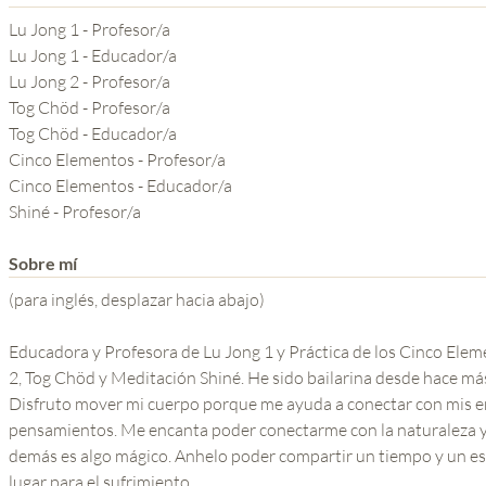
YOGA DEL GURU
Lu Jong 1 - Profesor/a
SERIE EL PODER DE LA
Lu Jong 1 - Educador/a
Lu Jong 2 - Profesor/a
MENTE
Tog Chöd - Profesor/a
Tog Chöd - Educador/a
Cinco Elementos - Profesor/a
Cinco Elementos - Educador/a
Shiné - Profesor/a
Sobre mí
(para inglés, desplazar hacia abajo)
Educadora y Profesora de Lu Jong 1 y Práctica de los Cinco Ele
2, Tog Chöd y Meditación Shiné. He sido bailarina desde hace má
Disfruto mover mi cuerpo porque me ayuda a conectar con mis e
pensamientos. Me encanta poder conectarme con la naturaleza y 
demás es algo mágico. Anhelo poder compartir un tiempo y un e
lugar para el sufrimiento.