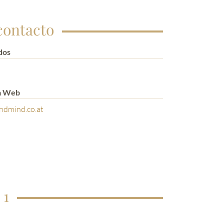
contacto
dos
a Web
ndmind.co.at
 1