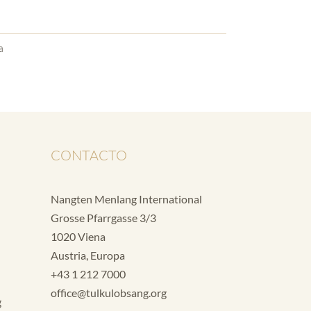
a
CONTACTO
Nangten Menlang International
Grosse Pfarrgasse 3/3
1020 Viena
Austria, Europa
+43 1 212 7000
office@tulkulobsang.org
g