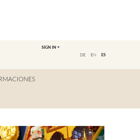
SIGN IN
DE
EN
ES
RMACIONES
TA GENERAL
NVIÉRTETE EN
OFESOR/A
CUENTRA A TU
UCADOR/A