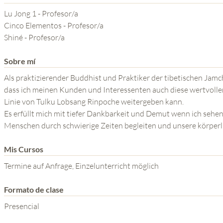
YOGA DEL GURU
Lu Jong 1 - Profesor/a
SERIE EL PODER DE LA
Cinco Elementos - Profesor/a
Shiné - Profesor/a
MENTE
Sobre mí
Als praktizierender Buddhist und Praktiker der tibetischen Jamch
dass ich meinen Kunden und Interessenten auch diese wertvoll
Linie von Tulku Lobsang Rinpoche weitergeben kann.
Es erfüllt mich mit tiefer Dankbarkeit und Demut wenn ich sehen
Menschen durch schwierige Zeiten begleiten und unsere körperli
Mis Cursos
Termine auf Anfrage, Einzelunterricht möglich
Formato de clase
Presencial