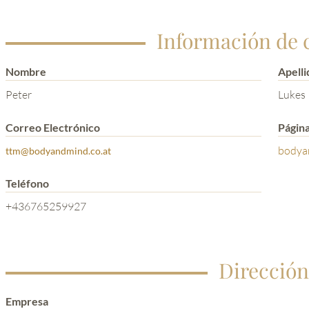
Información de 
Nombre
Apelli
Peter
Lukes
Correo Electrónico
Págin
bodya
ttm@bodyandmind.co.at
Teléfono
+436765259927
Dirección
Empresa