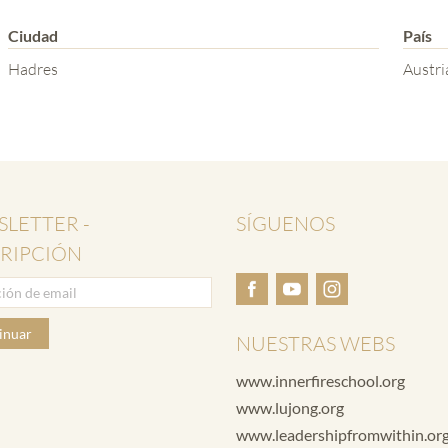
Ciudad
País
Hadres
Austri
LETTER -
SÍGUENOS
RIPCIÓN
inuar
NUESTRAS WEBS
www.innerfireschool.org
www.lujong.org
www.leadershipfromwithin.or