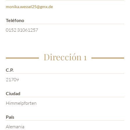
monika.wessel25@gmx.de
Teléfono
0152 31061257
Dirección 1
C.P.
21709
Ciudad
Himmelpforten
País
Alemania