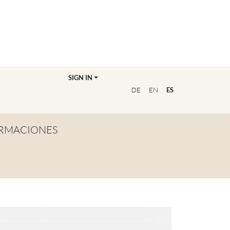
SIGN IN
DE
EN
ES
RMACIONES
TA GENERAL
NVIÉRTETE EN
OFESOR/A
CUENTRA A TU
UCADOR/A