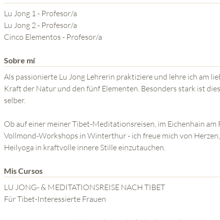
YOGA DEL GURU
Lu Jong 1 - Profesor/a
SERIE EL PODER DE LA
Lu Jong 2 - Profesor/a
Cinco Elementos - Profesor/a
MENTE
Sobre mí
Als passionierte Lu Jong Lehrerin praktiziere und lehre ich am l
Kraft der Natur und den fünf Elementen. Besonders stark ist diese
selber.
Ob auf einer meiner Tibet-Meditationsreisen, im Eichenhain am 
Vollmond-Workshops in Winterthur - ich freue mich von Herzen, 
Heilyoga in kraftvolle innere Stille einzutauchen.
Mis Cursos
LU JONG- & MEDITATIONSREISE NACH TIBET
Für Tibet-Interessierte Frauen