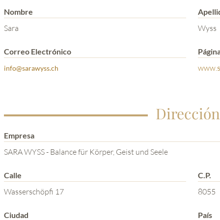
Nombre
Apelli
Sara
Wyss
Correo Electrónico
Págin
www.s
info@sarawyss.ch
Dirección
Empresa
SARA WYSS - Balance für Körper, Geist und Seele
Calle
C.P.
Wasserschöpfi 17
8055
Ciudad
País