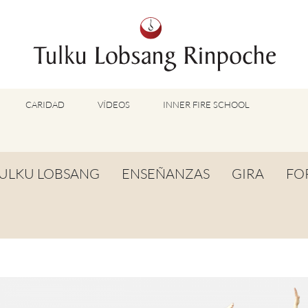
CARIDAD
VÍDEOS
INNER FIRE SCHOOL
VÍDEOS DESTACADOS
VÍDEOS DE TUMMO
ULKU LOBSANG
ENSEÑANZAS
GIRA
FO
VÍDEOS DE LU JONG
VÍDEOS DE SHINÉ
IOGRAFÍA
TUMMO
VIS
VÍDEOS OTROS MÉTODOS
RACIÓN DE LARGA
LU JONG
CO
PODCAST BUDDHISM UNPLUGGED
IDA
PR
REPORTAJES DE TV Y ENTREVISTAS
SHINÉ
ALABRAS DE
EN
OTROS VÍDEOS
TOG CHÖD
ABIDURÍA
ED