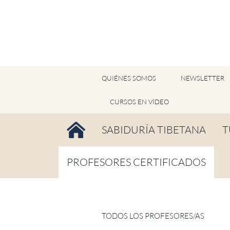
QUIÉNES SOMOS
NEWSLETTER
QUIÉNES SOMOS
CURSOS EN VÍDEO
AFILIACIÓN DE APOYO
SABIDURÍA TIBETANA
T
HAZTE VOLUNTARIO
BUDISMO TIBETANO
B
PROFESORES CERTIFICADOS
TANTRAYANA
O
TODOS LOS PROFESORES/AS
V
BÖN
LU JONG - PROFESORES/AS
P
TODOS LOS PROFESORES/AS
MEDICINA TIBETANA
S