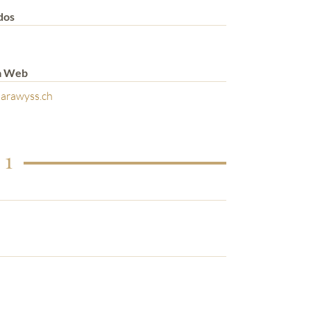
dos
a Web
arawyss.ch
 1