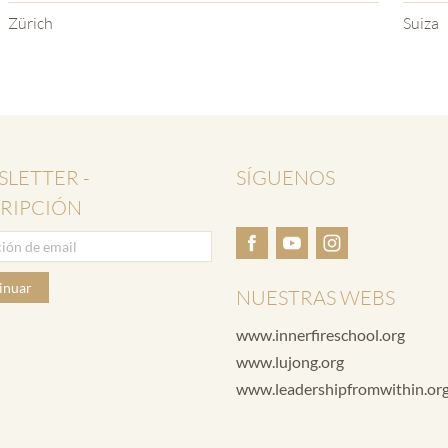
Zürich
Suiza
LETTER -
SÍGUENOS
RIPCIÓN
inuar
NUESTRAS WEBS
www.innerfireschool.org
www.lujong.org
www.leadershipfromwithin.or