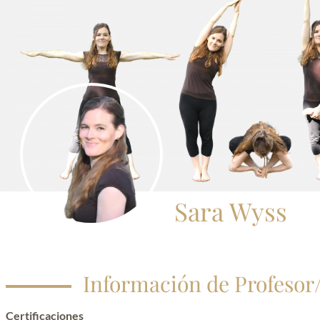
TODOS LOS VÍDEOS
TSA LUNG
INS
MA
GOZO
PR
RIGPA
FR
GANG GYOK
MORIR SIN MIEDO
YOGA DEL DORMIR
Sara Wyss
YOGA DE LOS SUEÑOS
KUM NYE
LO JONG
Información de Profesor/
GYULU
Certificaciones