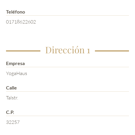
Teléfono
01718622602
Dirección 1
Empresa
YogaHaus
Calle
Talstr.
C.P.
32257