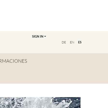
SIGN IN
DE
EN
ES
RMACIONES
TA GENERAL
NVIÉRTETE EN
OFESOR/A
CUENTRA A TU
UCADOR/A