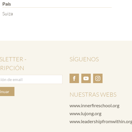
País
Suiza
LETTER -
SÍGUENOS
RIPCIÓN
inuar
NUESTRAS WEBS
www.innerfireschool.org
www.lujong.org
www.leadershipfromwithin.or