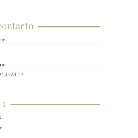
contacto
dos
ono
 246 61 19
 1
d
er