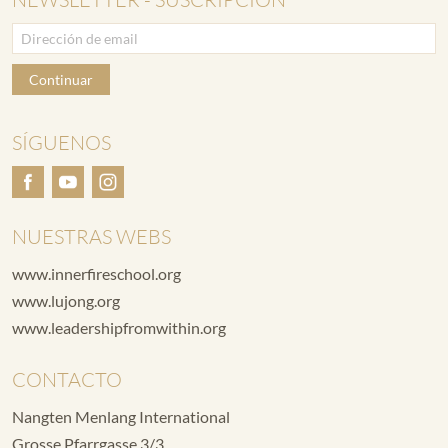
Continuar
SÍGUENOS
NUESTRAS WEBS
www.innerfireschool.org
www.lujong.org
www.leadershipfromwithin.org
CONTACTO
Nangten Menlang International
Grosse Pfarrgasse 3/3