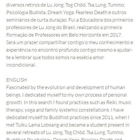
diversos retiros de Lu Jong, Tog Chôd, Tsa Lung, Tummo,
Psicologia Budista, Dream Yoga, Fearless Death e outros
seminários de curta duração. Fui a Educadora dos primeiros
professores de Lu Jong do Brasil, realizando a primeira
Formação de Professores em Belo Horizonte em 2017.
Será um prazer compartilhar contigo o meu conhecimento e
experiência no encontro profundo contigo mesmo e ajudar-
te a lembrar que todos somos na essêcia amor
incondicional.
ENGLISH
Fascinated by the evolution and development of human
beings, I dedicated myself to my own process of personal
growth. In this search I found practices such as Reiki, music
therapy, yoga and family systemic constellations. I have
dedicated myself to Buddhist practices since 2011, when I
met Tulku Lama Lobsang and became a student present in
several retreats of Lu Jong, Tog Chôd, Tsa Lung, Tummo,
Buddhist Psychology, Dream Yoga, Fearless Death and