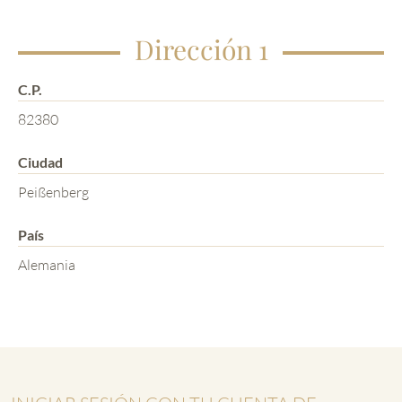
Dirección 1
C.P.
82380
Ciudad
Peißenberg
País
Alemania