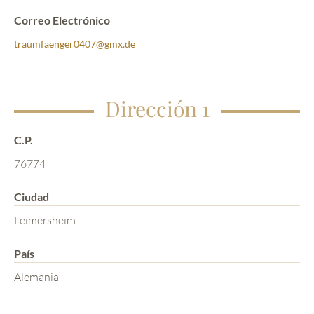
Correo Electrónico
traumfaenger0407@gmx.de
Dirección 1
C.P.
76774
Ciudad
Leimersheim
País
Alemania