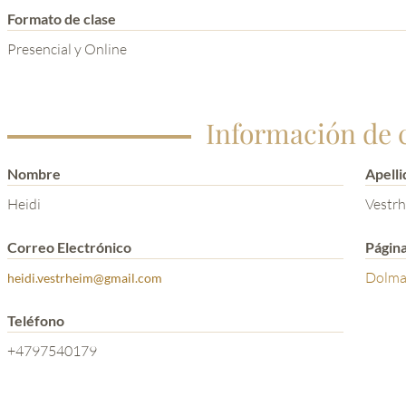
Formato de clase
Presencial y Online
Información de 
Nombre
Apelli
Heidi
Vestr
Correo Electrónico
Págin
Dolma
heidi.vestrheim@gmail.com
Teléfono
+4797540179