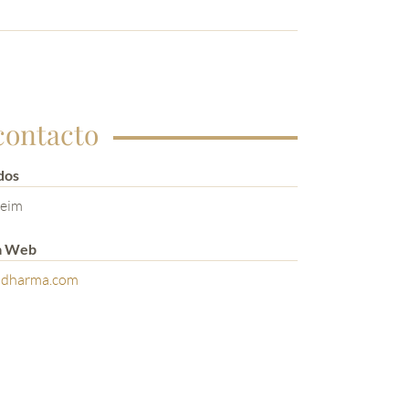
contacto
dos
heim
a Web
dharma.com