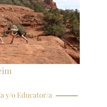
CRIPCIÓN CLASE
GISTRAL
EGUNTAS
ECUENTES
eim
a y/o Educator/a