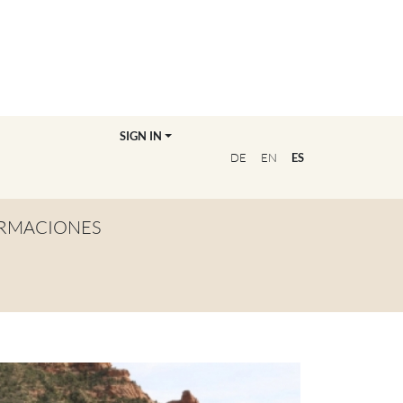
SIGN IN
DE
EN
ES
RMACIONES
TA GENERAL
NVIÉRTETE EN
OFESOR/A
CUENTRA A TU
UCADOR/A