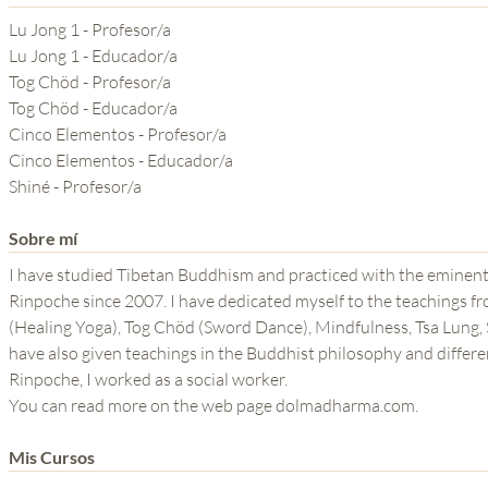
YOGA DEL GURU
Lu Jong 1 - Profesor/a
SERIE EL PODER DE LA
Lu Jong 1 - Educador/a
Tog Chöd - Profesor/a
MENTE
Tog Chöd - Educador/a
Cinco Elementos - Profesor/a
Cinco Elementos - Educador/a
Shiné - Profesor/a
Sobre mí
I have studied Tibetan Buddhism and practiced with the eminen
Rinpoche since 2007. I have dedicated myself to the teachings f
(Healing Yoga), Tog Chöd (Sword Dance), Mindfulness, Tsa Lung, Shiné and 5 elements practice. The las
have also given teachings in the Buddhist philosophy and different 
Rinpoche, I worked as a social worker.
You can read more on the web page dolmadharma.com.
Mis Cursos