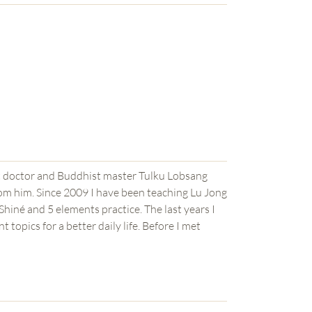
t doctor and Buddhist master Tulku Lobsang
rom him. Since 2009 I have been teaching Lu Jong
t years I
topics for a better daily life. Before I met