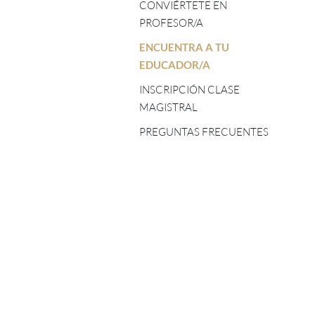
TOG CHÖD - PROFESORES/AS
CONVIÉRTETE EN
ASTROLOGÍA TIBETANA
PROFESOR/A
CINCO ELEMENTOS -
ENCUENTRA A TU
PROFESORES/AS
EDUCADOR/A
SHINÉ - PROFESORES/AS
INSCRIPCIÓN CLASE
MAGISTRAL
TSA LUNG - PROFESORES/AS
PREGUNTAS FRECUENTES