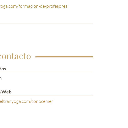
anyoga.com/formacion-de-profesores
contacto
dos
n
a Web
beltranyoga.com/conoceme/