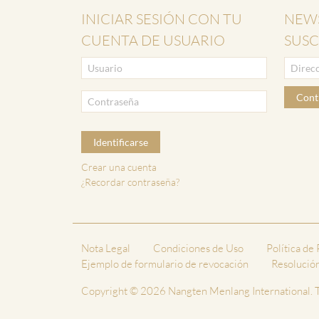
INICIAR SESIÓN CON TU
NEWS
CUENTA DE USUARIO
SUSC
Cont
Identificarse
Crear una cuenta
¿Recordar contraseña?
Nota Legal
Condiciones de Uso
Política de
Ejemplo de formulario de revocación
Resolución 
Copyright © 2026 Nangten Menlang International. T