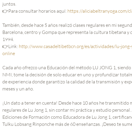
juntos.
👉Para consultar horarios aquí:
https://aliciabeltranyoga.com/c
También, desde hace 5 años realizó clases regulares en mi segun
Barcelona, centro y Gompa que representa la cultura tibetana y 
1994.
👉Link:
http://www.casadeltibetbcn.org/es/actividades/lu-jong-y
online
Cada año ofrezco una Educación del método LU JONG 1, siendo 
NMI, tome la decisión de solo educar en uno y profundizar tota
de experiencia donde garantizo la calidad de la transmisión y ex
meses y un año.
¡Un dato a tener en cuenta! Desde hace 10 años he transmitido
regulares de Lu Jong 1, sin contar mi práctica y estudio personal
Ediciones de Formación como Educadora de Lu Jong 1, certificand
Tulku Lobsang Rinponche más de 60 enseñanzas. ¡Deseo te sumes