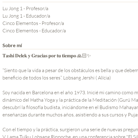
YOGA DEL GURU
Lu Jong 1 - Profesor/a
SERIE EL PODER DE LA
Lu Jong 1 - Educador/a
Cinco Elementos - Profesor/a
MENTE
Cinco Elementos - Educador/a
Sobre mí
𝐓𝐚𝐬𝐡𝐢 𝐃𝐞𝐥𝐞𝐤 𝐲 𝐆𝐫𝐚𝐜𝐢𝐚𝐬 𝐩𝐨𝐫 𝐭𝐮 𝐭𝐢𝐞𝐦𝐩𝐨 🙏🏻✨
“Siento que la vida a pesar de los obstáculos es bella y que deb
beneficio de todos los seres”. Lobsang Jershi ( Alícia)
Soy nacida en Barcelona en el año 1973. Inicié mi camino como 
dinámico del Hatha Yoga y la práctica de la Meditación (Gurú M
descubrí la filosofía budista, iniciándome en el Budismo Mahaya
enseñanzas durante muchos años, asistiendo a sus cursos y Puja
Con el tiempo y la práctica, surgieron una serie de nuevas pregun
V. Lama Tulku Lobsang Rinpoche, en una conferencia sobre "El Sil