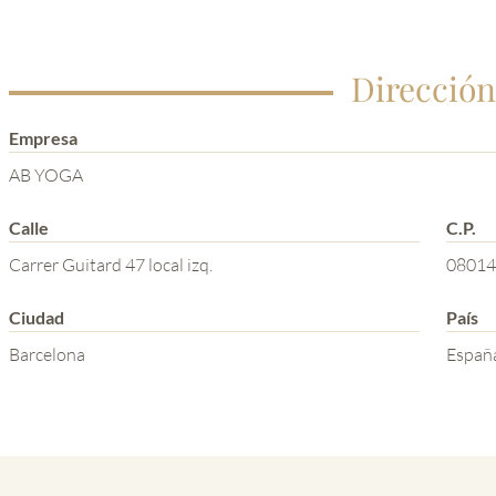
Dirección
Empresa
AB YOGA
Calle
C.P.
Carrer Guitard 47 local izq.
08014
Ciudad
País
Barcelona
Españ