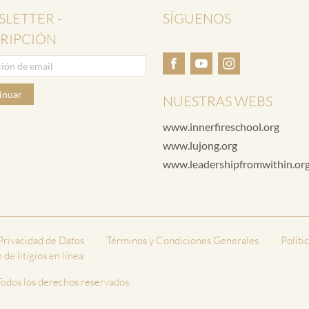
LETTER -
SÍGUENOS
RIPCIÓN
inuar
NUESTRAS WEBS
www.innerfireschool.org
www.lujong.org
www.leadershipfromwithin.or
 Privacidad de Datos
Términos y Condiciones Generales
Políti
de litigios en línea
odos los derechos reservados.