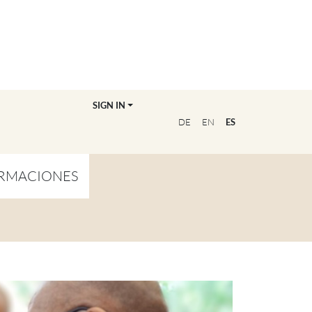
SIGN IN
DE
EN
ES
RMACIONES
TA GENERAL
NVIÉRTETE EN
OFESOR/A
CUENTRA A TU
UCADOR/A