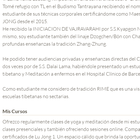
Tomé refugio con TL en el Budismo Tantrayana recibiendo el nomb
estudiante de sus técnicas corporales certificándome como Mae
JONG desde el 2015.
He recibido la INICIACION DE VAJRAVARAHI por S.S.Kyapgon N
mismo, soy estudiante también del linaje Dzogchen/Bön con Ch
profundas enseñanzas la tradición Zhang-Zhung.
He podido tener audiencias privadas y enseñanzas directas del 
dos veces por de S.S. Dalai Lama, habiéndole presentado un estudio Científico sobre los beneficios del yoga
tibetano y Meditación a enfermos en el Hospital Clínico de Barc
Como estudiante me considero de tradición RIME que es una visi
escuelas tibetanas no sectarias.
Mis Cursos
Ofrezco regularmente clases de yoga y meditación desde mi est
clases presenciales y también ofreciendo sesiones online. Compa
certificados de Lu Jong 1. Un espacio cálido que brinda la oportu