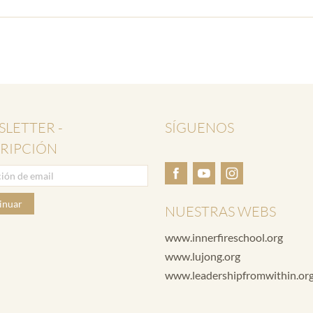
LETTER -
SÍGUENOS
RIPCIÓN
inuar
NUESTRAS WEBS
www.innerfireschool.org
www.lujong.org
www.leadershipfromwithin.or