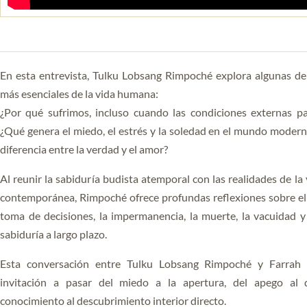
YOGA DEL GURU
SERIE EL PODER DE LA
MENTE
En esta entrevista, Tulku Lobsang Rimpoché explora algunas de
más esenciales de la vida humana:
¿Por qué sufrimos, incluso cuando las condiciones externas p
¿Qué genera el miedo, el estrés y la soledad en el mundo moderno
diferencia entre la verdad y el amor?
Al reunir la sabiduría budista atemporal con las realidades de la
contemporánea, Rimpoché ofrece profundas reflexiones sobre el 
toma de decisiones, la impermanencia, la muerte, la vacuidad y
sabiduría a largo plazo.
Esta conversación entre Tulku Lobsang Rimpoché y Farrah
invitación a pasar del miedo a la apertura, del apego al d
conocimiento al descubrimiento interior directo.