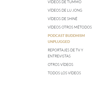
TOG CHÖD - PROFESORES/AS
VÍDEOS DE TUMMO
ASTROLOGÍA TIBETANA
VÍDEOS DE LU JONG
CINCO ELEMENTOS -
PROFESORES/AS
VÍDEOS DE SHINÉ
VÍDEOS OTROS MÉTODOS
SHINÉ - PROFESORES/AS
PODCAST BUDDHISM
TSA LUNG - PROFESORES/AS
UNPLUGGED
REPORTAJES DE TV Y
ENTREVISTAS
OTROS VÍDEOS
TODOS LOS VÍDEOS