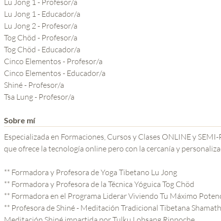
Lu Jong 1 - Profesor/a
YOGA DEL GURU
Lu Jong 1 - Educador/a
SERIE EL PODER DE LA
Lu Jong 2 - Profesor/a
Tog Chöd - Profesor/a
MENTE
Tog Chöd - Educador/a
Cinco Elementos - Profesor/a
Cinco Elementos - Educador/a
Shiné - Profesor/a
Tsa Lung - Profesor/a
Sobre mí
Especializada en Formaciones, Cursos y Clases ONLINE y SEMI
que ofrece la tecnología online pero con la cercanía y personaliza
** Formadora y Profesora de Yoga Tibetano Lu Jong
** Formadora y Profesora de la Técnica Yóguica Tog Chöd
** Formadora en el Programa Liderar Viviendo Tu Máximo Poten
** Profesora de Shiné - Meditación Tradicional Tibetana Shamath
Meditación Shiné impartida por Tulku Lobsang Rinpoche