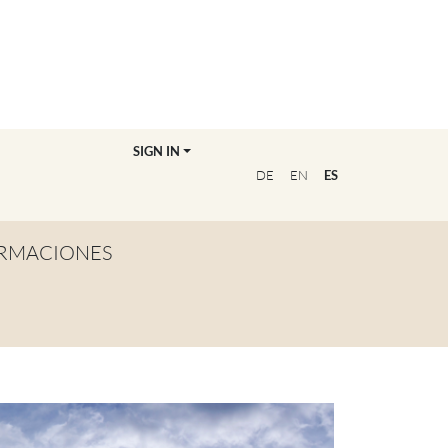
SIGN IN
DE
EN
ES
RMACIONES
TA GENERAL
NVIÉRTETE EN
OFESOR/A
CUENTRA A TU
UCADOR/A