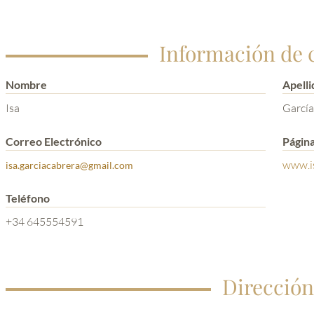
Información de 
Nombre
Apelli
Isa
García
Correo Electrónico
Págin
www.i
isa.garciacabrera@gmail.com
Teléfono
+34 645554591
Dirección