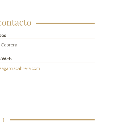
contacto
dos
 Cabrera
a Web
sagarciacabrera.com
 1