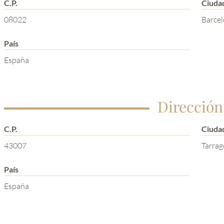
C.P.
Ciuda
08022
Barce
País
España
Dirección
C.P.
Ciuda
43007
Tarra
País
España