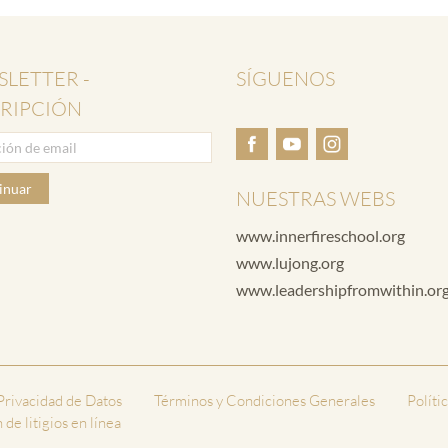
LETTER -
SÍGUENOS
RIPCIÓN
inuar
NUESTRAS WEBS
www.innerfireschool.org
www.lujong.org
www.leadershipfromwithin.or
 Privacidad de Datos
Términos y Condiciones Generales
Políti
de litigios en línea