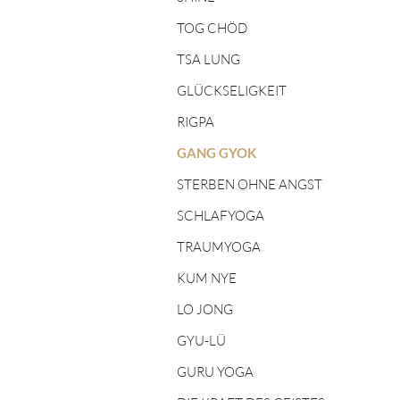
TIBETISCHE
FÜNF ELEMENTE
ASTROLOGIE
TOG CHÖD
LEHRER:INNEN
TSA LUNG
SHINÉ LEHRER:INNEN
GLÜCKSELIGKEIT
RIGPA
TSA LUNG LEHRER:INNEN
GANG GYOK
STERBEN OHNE ANGST
SCHLAFYOGA
TRAUMYOGA
KUM NYE
LO JONG
GYU-LÜ
GURU YOGA