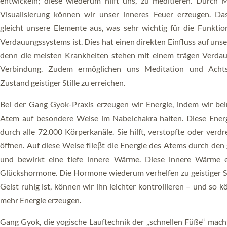
entwickeln; diese wiederum hilft uns, zu meditieren. Durch 
Visualisierung können wir unser inneres Feuer erzeugen. Da
gleicht unsere Elemente aus, was sehr wichtig für die Funktio
Verdauungssystems ist. Dies hat einen direkten Einfluss auf uns
denn die meisten Krankheiten stehen mit einem trägen Verda
Verbindung. Zudem ermöglichen uns Meditation und Achts
Zustand geistiger Stille zu erreichen.
Bei der Gang Gyok-Praxis erzeugen wir Energie, indem wir b
Atem auf besondere Weise im Nabelchakra halten. Diese Energ
durch alle 72.000 Körperkanäle. Sie hilft, verstopfte oder verd
öffnen. Auf diese Weise flieβt die Energie des Atems durch de
und bewirkt eine tiefe innere Wärme. Diese innere Wärme e
Glückshormone. Die Hormone wiederum verhelfen zu geistiger St
Geist ruhig ist, können wir ihn leichter kontrollieren – und so 
mehr Energie erzeugen.
Gang Gyok, die yogische Lauftechnik der „schnellen Füße“ mach