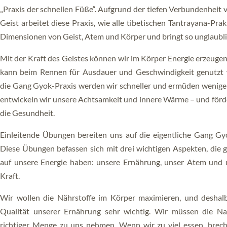
ALLE VIDEOS
„Praxis der schnellen Füße“. Aufgrund der tiefen Verbundenheit
GLÜCKSELIGKEIT
Geist arbeitet diese Praxis, wie alle tibetischen Tantrayana-Prak
RIGPA
Dimensionen von Geist, Atem und Körper und bringt so unglaubli
GANG GYOK
Mit der Kraft des Geistes können wir im Körper Energie erzeugen
kann beim Rennen für Ausdauer und Geschwindigkeit genutzt
STERBEN OHNE ANGST
die Gang Gyok-Praxis werden wir schneller und ermüden weniger
SCHLAFYOGA
entwickeln wir unsere Achtsamkeit und innere Wärme – und förde
die Gesundheit.
TRAUMYOGA
Einleitende Übungen bereiten uns auf die eigentliche Gang Gyo
KUM NYE
Diese Übungen befassen sich mit drei wichtigen Aspekten, die 
auf unsere Energie haben: unsere Ernährung, unser Atem und u
LO JONG
Kraft.
GYU-LÜ
Wir wollen die Nährstoffe im Körper maximieren, und deshal
GURU YOGA
Qualität unserer Ernährung sehr wichtig. Wir müssen die N
richtiger Menge zu uns nehmen. Wenn wir zu viel essen, brech