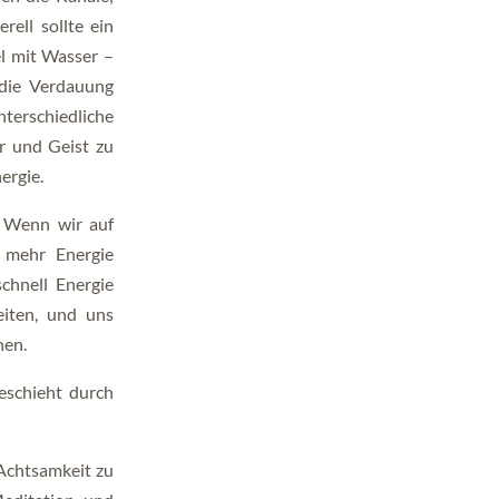
ell sollte ein
el mit Wasser –
 die Verdauung
terschiedliche
r und Geist zu
ergie.
 Wenn wir auf
 mehr Energie
chnell Energie
eiten, und uns
hen.
geschieht durch
, Achtsamkeit zu