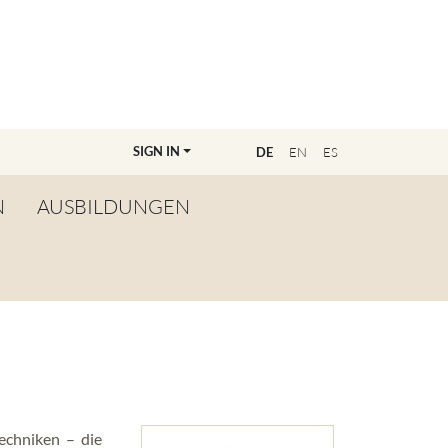
SIGN IN
E
DE
EN
ES
N
AUSBILDUNGEN
ÜBERSICHT
WERDE LEHRER:IN
FINDE DEINE/N
AUSBILDER:IN
MASTERCLASSANMELDUNG
techniken – die