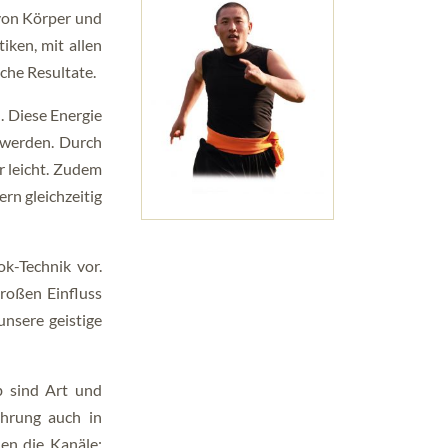
HÄUFIG GESTELLTE FRAGEN
 von Körper und
tiken, mit allen
che Resultate.
. Diese Energie
 werden. Durch
 leicht. Zudem
rn gleichzeitig
k-Technik vor.
großen Einfluss
nsere geistige
b sind Art und
ahrung auch in
en die Kanäle;