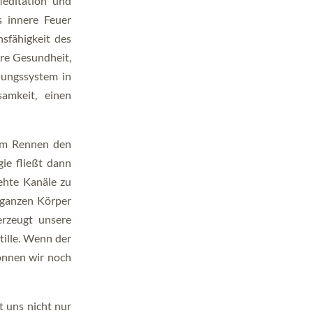
Meditation und
s innere Feuer
nsfähigkeit des
ere Gesundheit,
uungssystem in
amkeit, einen
eim Rennen den
ie fließt dann
rehte Kanäle zu
n ganzen Körper
rzeugt unsere
ille. Wenn der
können wir noch
t uns nicht nur