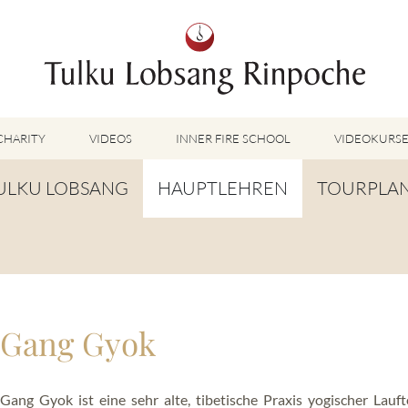
CHARITY
VIDEOS
INNER FIRE SCHOOL
VIDEOKURS
AUSGEWÄHLTE VIDEOS
ULKU LOBSANG
HAUPTLEHREN
TOURPLA
TUMMO VIDEOS
LU JONG VIDEOS
IOGRAFIE
TUMMO
SHINÉ VIDEOS
ANGLEBENSGEBET
LU JONG
VIDEOS WEITERE METHODEN
ORTE DER WEISHEIT
SHINÉ
BUDDHISM UNPLUGGED PODCAST
Gang Gyok
TOG CHÖD
TV-BEITRÄGE & INTERVIEWS
WEITERE VIDEOS
TSA LUNG
Gang Gyok ist eine sehr alte, tibetische Praxis yogischer Lauf