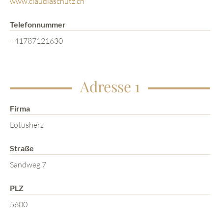
www.claudiaschutz.ch
Telefonnummer
+41787121630
Adresse 1
Firma
Lotusherz
Straße
Sandweg 7
PLZ
5600