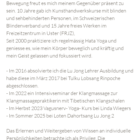
Bewegung freut es mich meinem Gegenüber präsent zu
sein. 10 Jahre gab ich Kunsthandwerkskurse mit blinden
und sehbehinderten Personen, im Schweizerischen
Blindenverband und 15 Jahre freies Werken im
Freizeitzentrum in Uster (FRJZ),
Seit 2000 praktiziere ich regelmässig Hata Yoga und
geniesse es, wie mein Körper beweglich und kräftig und
mein Geist gelassen und fokussiert wird.
- Im 2016 absolvierte ich die Lu Jong Lehrer Ausbildung und
habe diese im März 2017 bei Tulku Lobsang Rinpoche
abgeschlossen.
- Im 2022 ein Intensivseminar der Klangmassage zur
Klangmassagepraktikerin mit Tibetischen Klangschalen
- Im Herbst 2023 Vagusnerv- Yoga- Kurs bei Linda Wiegers
- Im Sommer 2025 bei Loten Dahortsang Lu Jong 2
Das Erlernen und Weitergeben von Wissen an individuelle
Persönlichkeiten betrachte ich als Privileg. Die