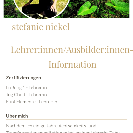
stefanie nickel
Lehrer:innen/Ausbilder:innen
Information
Zertifizierungen
Lu Jong 1 - Lehrer:in
Tog Chöd - Lehrer:in
Fünf Elemente - Lehrer:in
Über mich
Nachdem ich einige Jahre Achtsamkeits- und
Transformationsmeditationen bei meiner Lehrerin Gaby