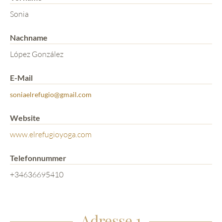
Sonia
Nachname
López González
E-Mail
soniaelrefugio@gmail.com
Website
www.elrefugioyoga.com
Telefonnummer
+34636695410
Adresse 1