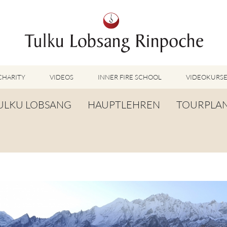
CHARITY
VIDEOS
INNER FIRE SCHOOL
VIDEOKURS
AUSGEWÄHLTE VIDEOS
ULKU LOBSANG
HAUPTLEHREN
TOURPLA
TUMMO VIDEOS
LU JONG VIDEOS
IOGRAFIE
TUMMO
SHINÉ VIDEOS
ANGLEBENSGEBET
LU JONG
VIDEOS WEITERE METHODEN
ORTE DER WEISHEIT
SHINÉ
BUDDHISM UNPLUGGED PODCAST
TOG CHÖD
TV-BEITRÄGE & INTERVIEWS
WEITERE VIDEOS
TSA LUNG