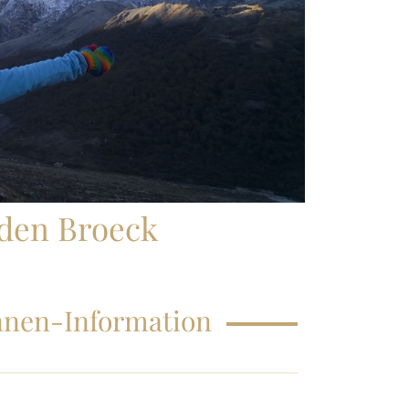
HÄUFIG GESTELLTE FRAGEN
 den Broeck
innen-Information