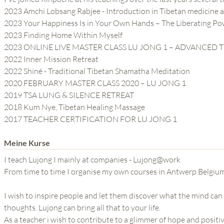
2023 Amchi Lobsang Rabjee - Introduction in Tibetan medicine 
2023 Your Happiness Is in Your Own Hands – The Liberating Pow
2023 Finding Home Within Myself
2023 ONLINE LIVE MASTER CLASS LU JONG 1 – ADVANCED 
2022 Inner Mission Retreat
2022 Shiné - Traditional Tibetan Shamatha Meditation
2020 FEBRUARY MASTER CLASS 2020 – LU JONG 1
2019 TSA LUNG & SILENCE RETREAT
2018 Kum Nye, Tibetan Healing Massage
2017 TEACHER CERTIFICATION FOR LU JONG 1
Meine Kurse
I teach Lujong I mainly at companies - Lujong@work
From time to time I organise my own courses in Antwerp Belgiu
I wish to inspire people and let them discover what the mind c
thoughts. Lujong can bring all that to your life.
As a teacher i wish to contribute to a glimmer of hope and positiv