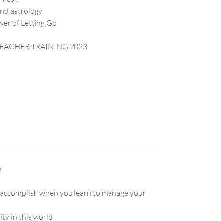
and astrology
er of Letting Go
TEACHER TRAINING 2023
m
an accomplish when you learn to manage your
ity in this world