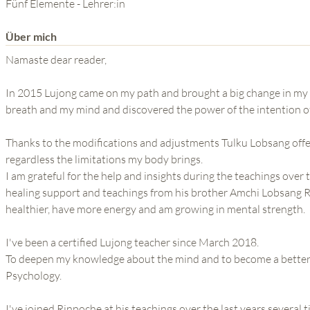
DIE KRAFT DES GEISTES
Fünf Elemente - Lehrer:in
Über mich
Namaste dear reader,
In 2015 Lujong came on my path and brought a big change in my li
breath and my mind and discovered the power of the intention of
Thanks to the modifications and adjustments Tulku Lobsang offers
regardless the limitations my body brings.
I am grateful for the help and insights during the teachings over
healing support and teachings from his brother Amchi Lobsang Rab
healthier, have more energy and am growing in mental strength.
I've been a certified Lujong teacher since March 2018.
To deepen my knowledge about the mind and to become a better 
Psychology.
I've joined Rinpoche at his teachings over the last years several t