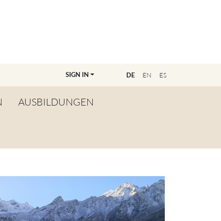
SIGN IN
E
DE
EN
ES
N
AUSBILDUNGEN
ÜBERSICHT
WERDE LEHRER:IN
FINDE DEINE/N
AUSBILDER:IN
MASTERCLASSANMELDUNG