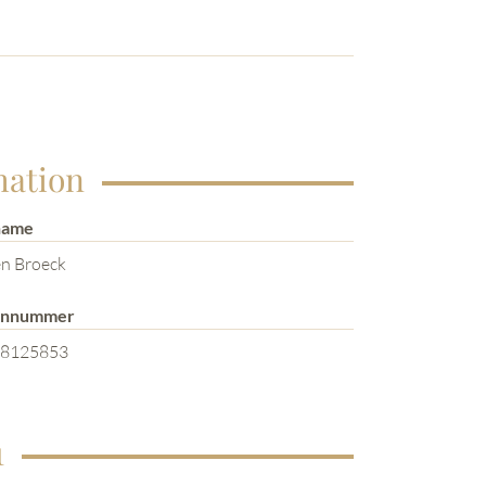
mation
name
en Broeck
onnummer
8125853
1