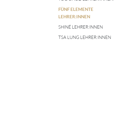
TIBETISCHE
FÜNF ELEMENTE
ASTROLOGIE
FÜNF ELEMENTE
LEHRER:INNEN
LEHRER:INNEN
SHINÉ LEHRER:INNEN
SHINÉ LEHRER:INNEN
TSA LUNG LEHRER:INNEN
TSA LUNG LEHRER:INNEN