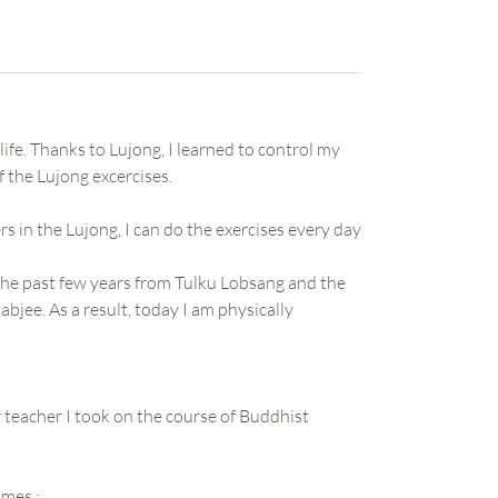
fe. Thanks to Lujong, I learned to control my
 the Lujong excercises.
 in the Lujong, I can do the exercises every day
 the past few years from Tulku Lobsang and the
jee. As a result, today I am physically
teacher I took on the course of Buddhist
imes :