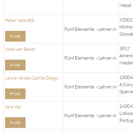
Nepal
92001
Peter Valenčík
Hloho
Fünf Elemente - Lehrer:in
Slowak
Profil
3817
Joke van Beest
Amers
Fünf Elemente - Lehrer:in
Niede
Profil
15004
Laura Varela García-Diego
A Cor
Fünf Elemente - Lehrer:in
Spani
Profil
1600-
Ana Vaz
Lisboa
Fünf Elemente - Lehrer:in
Portug
Profil