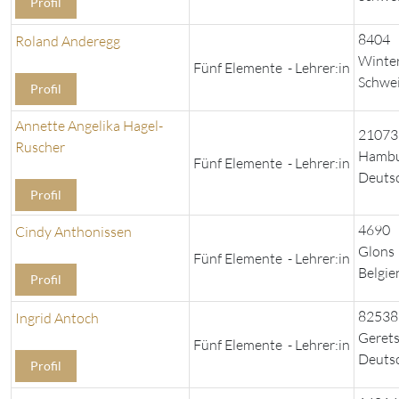
Profil
8404
Roland Anderegg
Winte
Fünf Elemente - Lehrer:in
Schwe
Profil
Annette Angelika Hagel-
21073
Ruscher
Hamb
Fünf Elemente - Lehrer:in
Deuts
Profil
4690
Cindy Anthonissen
Glons
Fünf Elemente - Lehrer:in
Belgie
Profil
82538
Ingrid Antoch
Gerets
Fünf Elemente - Lehrer:in
Deuts
Profil