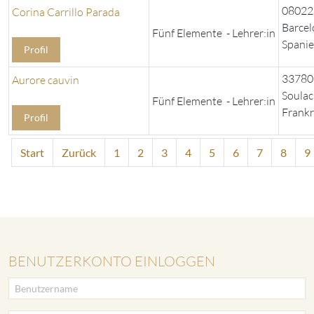
08022
Corina Carrillo Parada
Barcel
Fünf Elemente - Lehrer:in
Spani
Profil
33780
Aurore cauvin
Soulac
Fünf Elemente - Lehrer:in
Frankr
Profil
Start
Zurück
1
2
3
4
5
6
7
8
9
BENUTZERKONTO EINLOGGEN