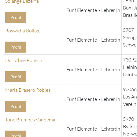
28662
Solange Bezerra
Bom J
Fünf Elemente - Lehrer:in
Brasil
Profil
5707
Roswitha Bolliger
Seeng
Fünf Elemente - Lehrer:in
Schwe
Profil
73092
Dorothee Bönsch
Heini
Fünf Elemente - Lehrer:in
Deuts
Profil
90066
Maria Brasero Robles
Los An
Fünf Elemente - Lehrer:in
Verein
Profil
5970
Tone Bremnes Vandemir
Byrkn
Fünf Elemente - Lehrer:in
Norwe
Profil