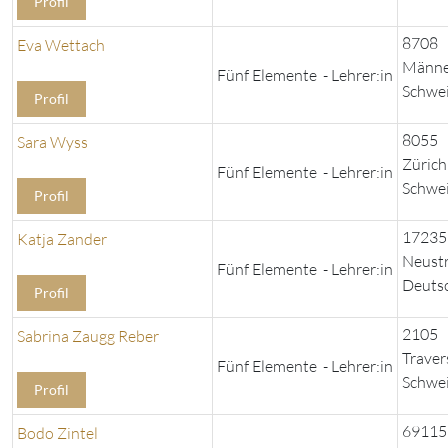
Profil
8708
Eva Wettach
Männe
Fünf Elemente - Lehrer:in
Schwe
Profil
8055
Sara Wyss
Zürich
Fünf Elemente - Lehrer:in
Schwe
Profil
17235
Katja Zander
Neustr
Fünf Elemente - Lehrer:in
Deuts
Profil
2105
Sabrina Zaugg Reber
Traver
Fünf Elemente - Lehrer:in
Schwe
Profil
69115
Bodo Zintel