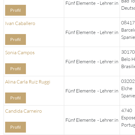
Bad Tö
Fünf Elemente - Lehrer:in
Deuts
Profil
08417
Ivan Caballero
Barcel
Fünf Elemente - Lehrer:in
Spani
Profil
30170
Sonia Campos
Belo H
Fünf Elemente - Lehrer:in
Brasil
Profil
03202
Alina Carla Ruiz Ruggi
Elche
Fünf Elemente - Lehrer:in
Spani
Profil
4740
Candida Carneiro
Espos
Fünf Elemente - Lehrer:in
Portug
Profil