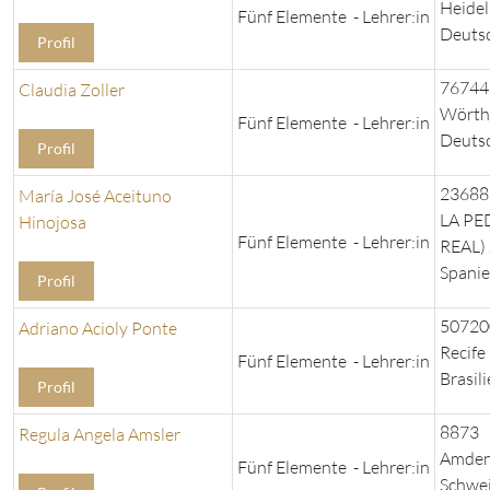
Heidel
Fünf Elemente - Lehrer:in
Deuts
Profil
76744
Claudia Zoller
Wörth
Fünf Elemente - Lehrer:in
Deuts
Profil
23688
María José Aceituno
LA PE
Hinojosa
Fünf Elemente - Lehrer:in
REAL)
Spani
Profil
50720
Adriano Acioly Ponte
Recife
Fünf Elemente - Lehrer:in
Brasil
Profil
8873
Regula Angela Amsler
Amde
Fünf Elemente - Lehrer:in
Schwe