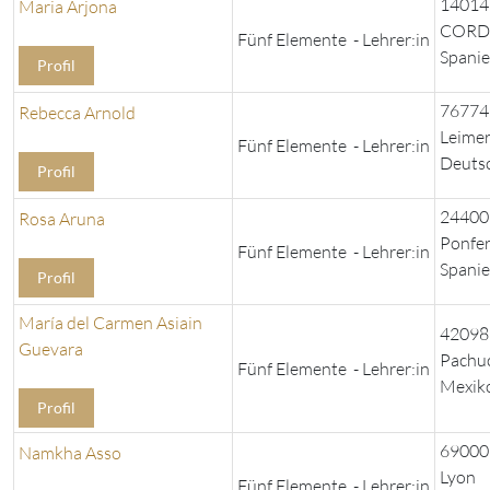
14014
Maria Arjona
CORD
Fünf Elemente - Lehrer:in
Spani
Profil
76774
Rebecca Arnold
Leime
Fünf Elemente - Lehrer:in
Deuts
Profil
24400
Rosa Aruna
Ponfe
Fünf Elemente - Lehrer:in
Spani
Profil
María del Carmen Asiain
42098
Guevara
Pachuc
Fünf Elemente - Lehrer:in
Mexik
Profil
69000
Namkha Asso
Lyon
Fünf Elemente - Lehrer:in