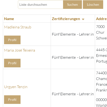
Suchen
Löschen
Name
Zertifizierungen
Addre
7000
Madleina Straub
Chur
Fünf Elemente - Lehrer:in
Schwe
Profil
4445-
Maria José Teixeira
Ermes
Fünf Elemente - Lehrer:in
Portug
Profil
74400
Chamo
Franc
Urgyen Tenzin
Frankr
Fünf Elemente - Lehrer:in
00000
Profil
World