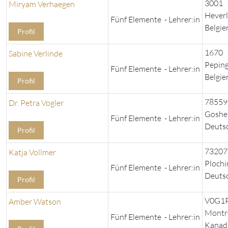
3001
Miryam Verhaegen
Hever
Fünf Elemente - Lehrer:in
Belgie
Profil
1670
Sabine Verlinde
Pepin
Fünf Elemente - Lehrer:in
Belgie
Profil
78559
Dr. Petra Vogler
Goshe
Fünf Elemente - Lehrer:in
Deuts
Profil
73207
Katja Vollmer
Ploch
Fünf Elemente - Lehrer:in
Deuts
Profil
V0G1
Amber Watson
Montr
Fünf Elemente - Lehrer:in
Kanad